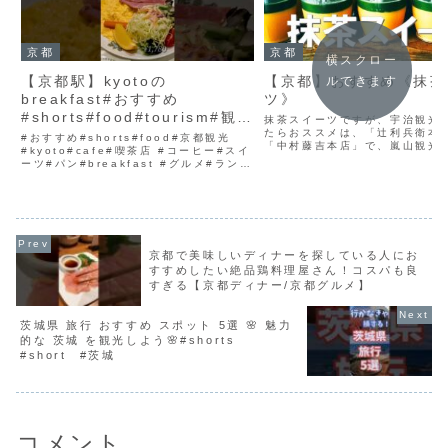
京都
京都
横スクロー
【京都駅】kyotoの
【京都】おすすめ《抹茶
ルできます
breakfast#おすすめ
ツ》
#shorts#food#tourism#観光
抹茶スイーツですが、宇治観光
#cafe#kyoto#喫茶店 #コーヒ
たらおススメは、「辻利兵衛本
#おすすめ#shorts#food#京都観光
「中村藤吉本店」で、嵐山観光
ー#スイーツ#サンドウィッチ
#kyoto#cafe#喫茶店 #コーヒー#スイ
たら「八十八良葉舎」です。ま
ーツ#パン#breakfast #グルメ#ランチ
#京都#駅地下#京都駅#行列
河原町の中心街から少し外れた
#サラダ #記念日 #ごはん#朝ごはん #
る隠れ家的な、日本茶専門スタ
京都#駅地下#ケーキ #京都駅# オムレ
ェ「YUGEN」は、本格的...
ツ#楽天#1泊 ...
京都で美味しいディナーを探している人にお
すすめしたい絶品鶏料理屋さん！コスパも良
すぎる【京都ディナー/京都グルメ】
茨城県 旅行 おすすめ スポット 5選 🌸 魅力
的な 茨城 を観光しよう🌸#shorts
#short #茨城
コメント