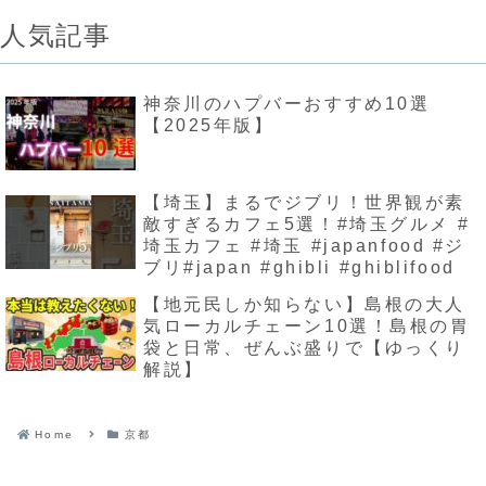
人気記事
神奈川のハプバーおすすめ10選
【2025年版】
【埼玉】まるでジブリ！世界観が素
敵すぎるカフェ5選！#埼玉グルメ #
埼玉カフェ #埼玉 #japanfood #ジ
ブリ#japan #ghibli #ghiblifood
【地元民しか知らない】島根の大人
気ローカルチェーン10選！島根の胃
袋と日常、ぜんぶ盛りで【ゆっくり
解説】
Home
京都