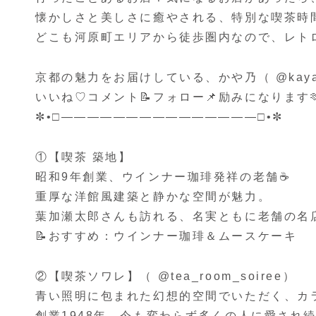
懐かしさと美しさに癒やされる、特別な喫茶時間
どこも河原町エリアから徒歩圏内なので、レト
京都の魅力をお届けしている、かや乃（ @kayan
いいね♡コメント📝フォロー📌励みになります
✼•□———————————————□•✼
①【喫茶 築地】
昭和9年創業、ウインナー珈琲発祥の老舗☕️
重厚な洋館風建築と静かな空間が魅力。
葉加瀬太郎さんも訪れる、名実ともに老舗の名店
📝おすすめ：ウインナー珈琲＆ムースケーキ
②【喫茶ソワレ】（ @tea_room_soiree）
青い照明に包まれた幻想的空間でいただく、カラ
創業1948年、今も変わらず多くの人に愛され