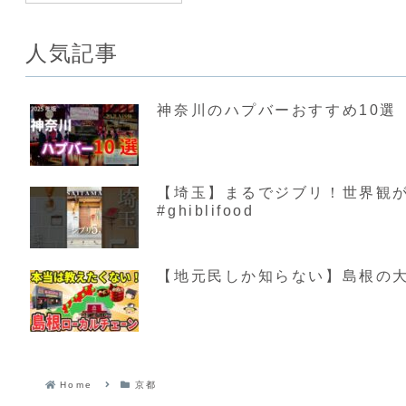
人気記事
神奈川のハプバーおすすめ10選【
【埼玉】まるでジブリ！世界観が素敵す
#ghiblifood
【地元民しか知らない】島根の大
Home
京都