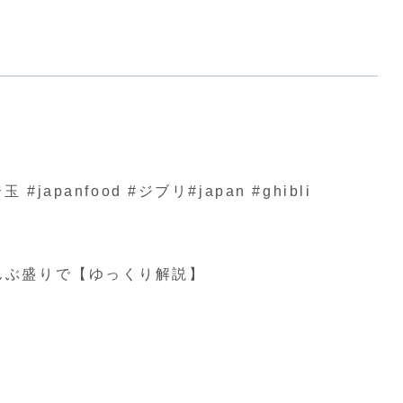
nfood #ジブリ#japan #ghibli
んぶ盛りで【ゆっくり解説】