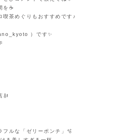
を☕️
ロ喫茶めぐりもおすすめです♪
o_kyoto ）です✨

🎻
フルな「ゼリーポンチ」🫧
続ける美しすぎる一杯。