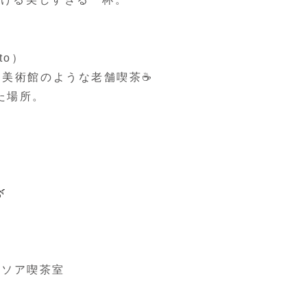
to）
美術館のような老舗喫茶☕️
た場所。

ンソア喫茶室