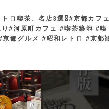
レトロ喫茶、名店3選🎖#京都カフ
り#河原町カフェ #喫茶築地 #喫
#京都グルメ #昭和レトロ #京都