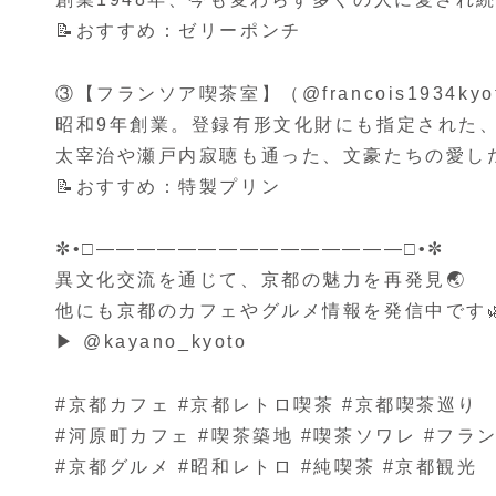
📝おすすめ：ゼリーポンチ
③【フランソア喫茶室】（@francois1934kyo
昭和9年創業。登録有形文化財にも指定された、
太宰治や瀬戸内寂聴も通った、文豪たちの愛し
📝おすすめ：特製プリン
✼•□———————————————□•✼
異文化交流を通じて、京都の魅力を再発見🌏
他にも京都のカフェやグルメ情報を発信中です
▶ @kayano_kyoto
#京都カフェ #京都レトロ喫茶 #京都喫茶巡り
#河原町カフェ #喫茶築地 #喫茶ソワレ #フラ
#京都グルメ #昭和レトロ #純喫茶 #京都観光