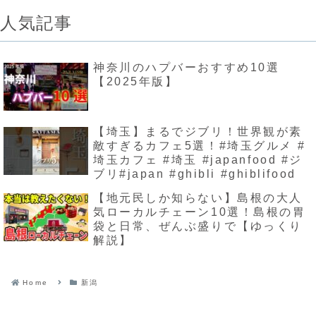
人気記事
神奈川のハプバーおすすめ10選
【2025年版】
【埼玉】まるでジブリ！世界観が素
敵すぎるカフェ5選！#埼玉グルメ #
埼玉カフェ #埼玉 #japanfood #ジ
ブリ#japan #ghibli #ghiblifood
【地元民しか知らない】島根の大人
気ローカルチェーン10選！島根の胃
袋と日常、ぜんぶ盛りで【ゆっくり
解説】
Home
新潟