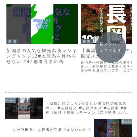
新潟
新潟
横スクロー
新潟県の人気な観光名所ランキ
【新潟 観光】 長岡のお
ルできます
ングトップ12#地理系を終わら
観光スポット10選
せない #47都道府県企画
新潟県への旅行や観光の参考に
さい。新潟県には数多くのスポ
設が軒を連ねています。ここで
で絶対外さないおすすめ観光スポ
選として紹介しています。■【
行の達人 公式LINE＠の登録は
ら。（賢く、お得に...
【滋賀】想定より5倍楽しい滋賀県の観光ス
ポット#滋賀観光 #滋賀グルメ #滋賀県 #彦
根 #旅行 #観光 #ラーメン #江戸時代 #バー
ムクーヘン #ジブリ #インスタ映え
なぜ秋田県には若者が定着できないのか？