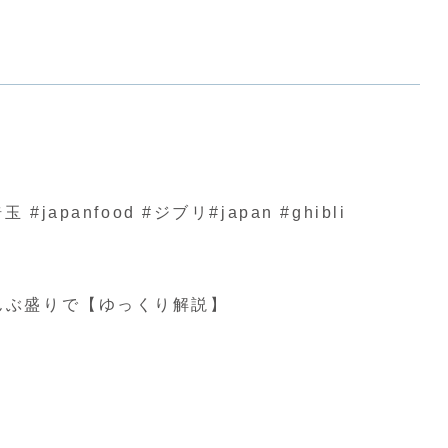
nfood #ジブリ#japan #ghibli
んぶ盛りで【ゆっくり解説】