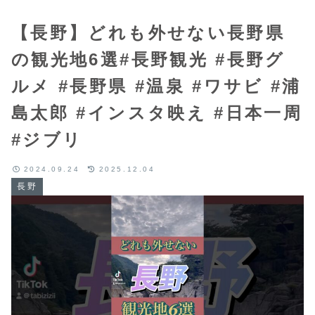
【長野】どれも外せない長野県
の観光地6選#長野観光 #長野グ
ルメ #長野県 #温泉 #ワサビ #浦
島太郎 #インスタ映え #日本一周
#ジブリ
2024.09.24
2025.12.04
長野