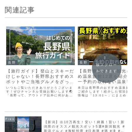
関連記事
長野
長野
横スクロー
【旅行ガイド】登山とスキーだ
【長野県】旅行や観光に
ルできます
けじゃない！長野県おすすめス
め温泉旅館12選を紹介
ポットやご当地グルメをざっく
一予約の取れない温泉宿
り紹介｜Nagano JAPAN
☆
いつもご覧いただきありがとうございま
本日は長野県のおすすめ温泉旅館
Travel Guide
す！ぜひチャンネル登録お願いします🌏
ご紹介します！紹介した宿泊施設
「長野って、アウトドア以外に何がある
情報は「13:01～」にまとめま
の？」「旅行はだいたい何日くらい必
「移住したい都道府県ランキン
要？」「有名なご当地グルメは？」そう
プ常連の長野県は軽井沢や上高
思った方にぜひ見てほしい、長野県内の
名な観光地も多いのですが、歴
観光スポットやご当地グルメ...
泉地も多く、レトロ...
【新潟】㊗️10万再生！安い！綺麗！旨い！新
潟県のオススメ観光スポット5選#新潟観光 #
新潟グルメ #海鮮拍賣 #日本酒 #酒 #滝 #日