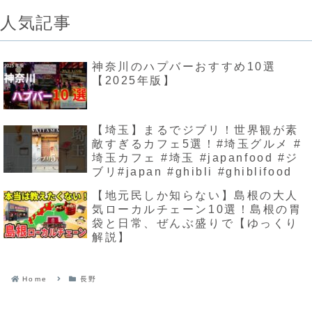
人気記事
神奈川のハプバーおすすめ10選
【2025年版】
【埼玉】まるでジブリ！世界観が素
敵すぎるカフェ5選！#埼玉グルメ #
埼玉カフェ #埼玉 #japanfood #ジ
ブリ#japan #ghibli #ghiblifood
【地元民しか知らない】島根の大人
気ローカルチェーン10選！島根の胃
袋と日常、ぜんぶ盛りで【ゆっくり
解説】
Home
長野