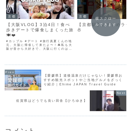
京都
京都
横スクロー
【大阪VLOG】3泊4日！食べ
【京都駅】おすすめラー
ルできます
歩きデートで爆食しまくった旅
🍜
🍽️❤️
#カップル #デート #旅行真夏くんの地
元、大阪に帰省して来たよ〜！🐙私も大
阪が昔から大好きで、大阪に行くのはも
う何回目だろう…？おすすめのグルメや
デートに最高なスポットを紹介してます
🎀ぜひ参考になったら嬉しいです〜໒꒱真
夏くんの家族に会っ...
【愛媛県】道後温泉だけじゃない！愛媛県お
すすめ観光スポットやご当地グルメをざっく
り紹介｜Ehime JAPAN Travel Guide
佐賀県はどうでも良い田舎【ひろゆき】
コメント