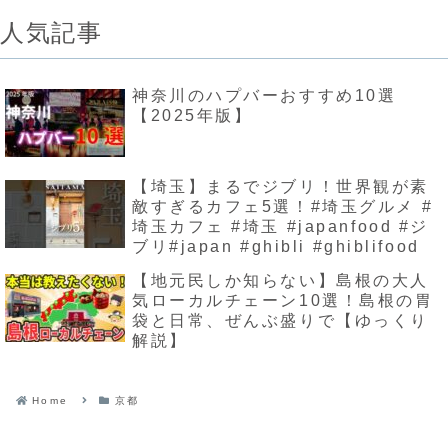
人気記事
神奈川のハプバーおすすめ10選
【2025年版】
【埼玉】まるでジブリ！世界観が素
敵すぎるカフェ5選！#埼玉グルメ #
埼玉カフェ #埼玉 #japanfood #ジ
ブリ#japan #ghibli #ghiblifood
【地元民しか知らない】島根の大人
気ローカルチェーン10選！島根の胃
袋と日常、ぜんぶ盛りで【ゆっくり
解説】
Home
京都