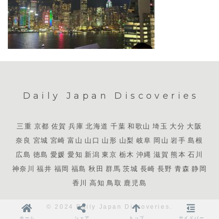
Daily Japan Discoveries
三重
京都
佐賀
兵庫
北海道
千葉
和歌山
埼玉
大分
大阪
奈良
宮城
宮崎
富山
山口
山形
山梨
岐阜
岡山
岩手
島根
広島
徳島
愛媛
愛知
新潟
東京
栃木
沖縄
滋賀
熊本
石川
神奈川
福井
福岡
福島
秋田
群馬
茨城
長崎
長野
青森
静岡
香川
高知
鳥取
鹿児島
© 2024 Daily Japan Discoveries.
ホーム
シェア
トップ
サイドバー