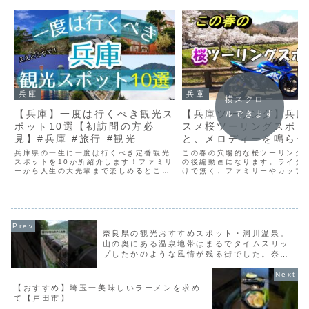
兵庫
兵庫
横スクロー
【兵庫】一度は行くべき観光ス
【兵庫ツーリング】兵庫
ルできます
ポット10選【初訪問の方必
スメ桜ツーリングスポッ
見】#兵庫 #旅行 #観光
と、メロディーを鳴らせ
ダム【GSX250R】
兵庫県の一生に一度は行くべき定番観光
この春の穴場的な桜ツーリング
スポットを10か所紹介します！ファミリ
の後編動画になります。ライダ
ーから人生の大先輩まで楽しめるところ
けで無く、ファミリーやカップ
になっております！これから兵庫に旅行
もオススメの桜スポットになり
を考えている方は是非この動画を見て観
波篠山市には他にも沢山の有名
光の予定を立ててみて下さい！👇チャン
トがあったり、城跡や城下町を
ネル登録～感謝～VOI...
観光を兼ねて訪れてみても...
奈良県の観光おすすめスポット・洞川温泉。
山の奥にある温泉地帯はまるでタイムスリッ
プしたかのような風情が残る街でした。奈良
はお寺たちだけじゃなかったょ〜！
【おすすめ】埼玉一美味しいラーメンを求め
て【戸田市】