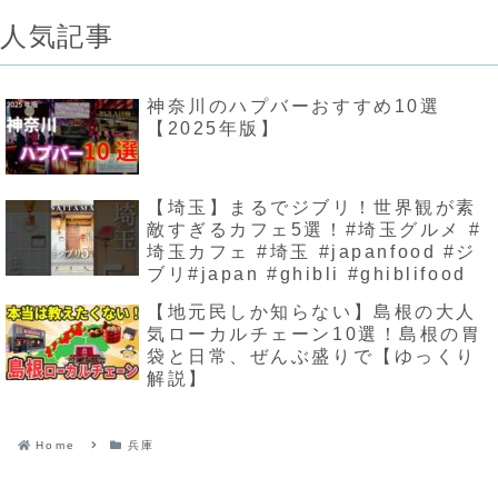
人気記事
神奈川のハプバーおすすめ10選
【2025年版】
【埼玉】まるでジブリ！世界観が素
敵すぎるカフェ5選！#埼玉グルメ #
埼玉カフェ #埼玉 #japanfood #ジ
ブリ#japan #ghibli #ghiblifood
【地元民しか知らない】島根の大人
気ローカルチェーン10選！島根の胃
袋と日常、ぜんぶ盛りで【ゆっくり
解説】
Home
兵庫