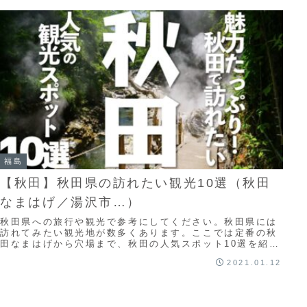
福島
【秋田】秋田県の訪れたい観光10選（秋田
なまはげ／湯沢市…）
秋田県への旅行や観光で参考にしてください。秋田県には
訪れてみたい観光地が数多くあります。ここでは定番の秋
田なまはげから穴場まで、秋田の人気スポット10選を紹介
しています。この動画で紹介されてないオスス...
2021.01.12