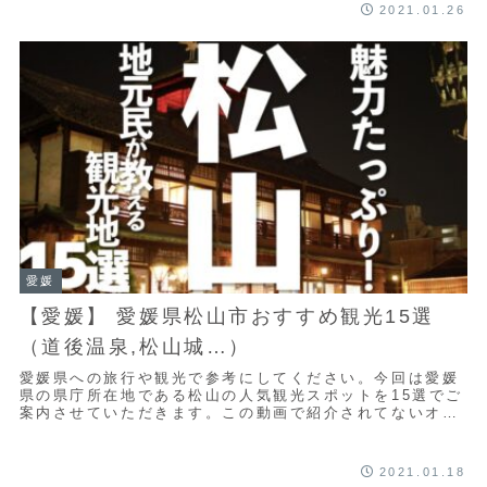
2021.01.26
愛媛
【愛媛】 愛媛県松山市おすすめ観光15選
（道後温泉,松山城…）
愛媛県への旅行や観光で参考にしてください。今回は愛媛
県の県庁所在地である松山の人気観光スポットを15選でご
案内させていただきます。この動画で紹介されてないオス
スメがありましたら、ぜひコメント欄でシェア...
2021.01.18