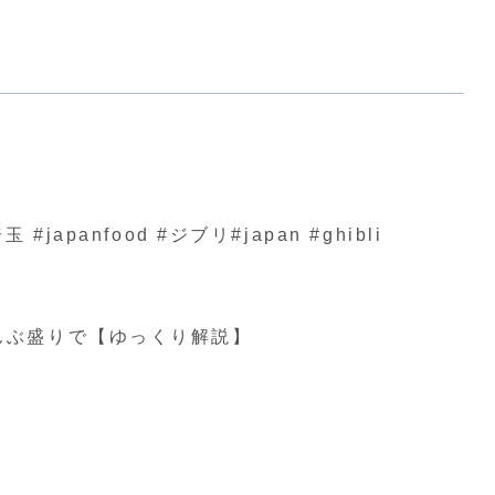
nfood #ジブリ#japan #ghibli
んぶ盛りで【ゆっくり解説】