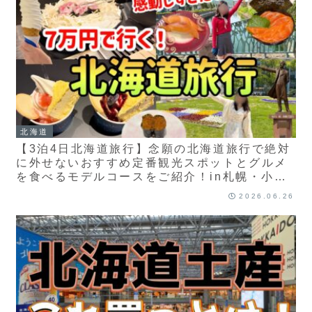
北海道
【3泊4日北海道旅行】念願の北海道旅行で絶対
に外せないおすすめ定番観光スポットとグルメ
を食べるモデルコースをご紹介！in札幌・小
樽・美瑛・富良野【節約生活】
2026.06.26