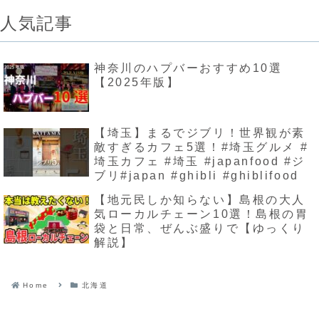
人気記事
神奈川のハプバーおすすめ10選
【2025年版】
【埼玉】まるでジブリ！世界観が素
敵すぎるカフェ5選！#埼玉グルメ #
埼玉カフェ #埼玉 #japanfood #ジ
ブリ#japan #ghibli #ghiblifood
【地元民しか知らない】島根の大人
気ローカルチェーン10選！島根の胃
袋と日常、ぜんぶ盛りで【ゆっくり
解説】
Home
北海道