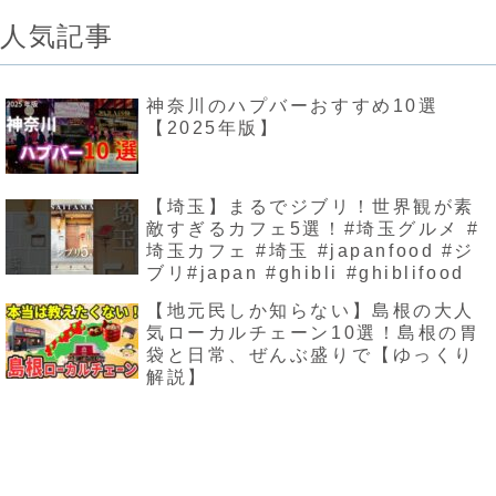
人気記事
神奈川のハプバーおすすめ10選
【2025年版】
【埼玉】まるでジブリ！世界観が素
敵すぎるカフェ5選！#埼玉グルメ #
埼玉カフェ #埼玉 #japanfood #ジ
ブリ#japan #ghibli #ghiblifood
【地元民しか知らない】島根の大人
気ローカルチェーン10選！島根の胃
袋と日常、ぜんぶ盛りで【ゆっくり
解説】