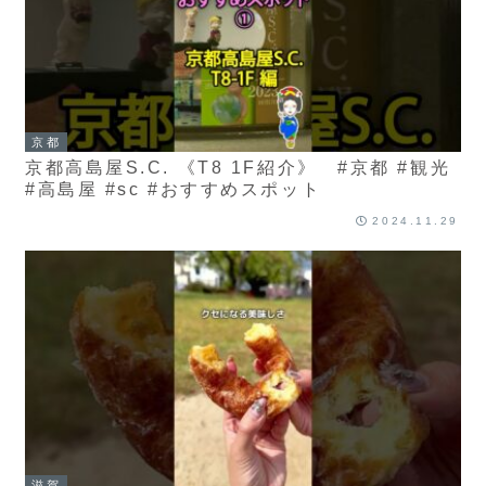
京都
京都高島屋S.C. 《T8 1F紹介》 #京都 #観光
#高島屋 #sc #おすすめスポット
2024.11.29
滋賀