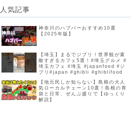
人気記事
神奈川のハプバーおすすめ10選
【2025年版】
【埼玉】まるでジブリ！世界観が素
敵すぎるカフェ5選！#埼玉グルメ #
埼玉カフェ #埼玉 #japanfood #ジ
ブリ#japan #ghibli #ghiblifood
【地元民しか知らない】島根の大人
気ローカルチェーン10選！島根の胃
袋と日常、ぜんぶ盛りで【ゆっくり
解説】