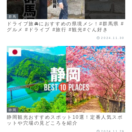
群馬
ドライブ旅🚘におすすめの県境メシ！#群馬県 #
グルメ #ドライブ #旅行 #観光#ぐん好き
2024.11.30
静岡
静岡観光おすすめスポット10選！定番人気スポ
ットや穴場の見どころを紹介
2024.11.29