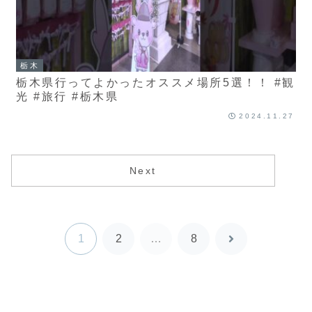
栃木
栃木県行ってよかったオススメ場所5選！！ #観
光 #旅行 #栃木県
2024.11.27
Next
1
2
…
8
次
へ