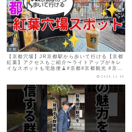
京都
【京都穴場】JR京都駅から歩いて行ける【京都
紅葉】アクセスもご紹介〜ライトアップがキレ
イなスポットも宅急便🧹#京都#京都観光 #京都
紅葉
2024.11.30