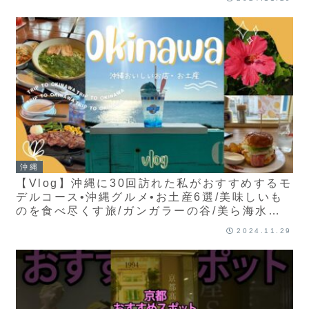
沖縄
【Vlog】沖縄に30回訪れた私がおすすめするモ
デルコース•沖縄グルメ•お土産6選/美味しいも
のを食べ尽くす旅/ガンガラーの谷/美ら海水族
館/備瀬フクギ並木/国際通り/沖縄旅行/2泊3日/
2024.11.29
沖縄土産