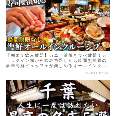
千葉
【朝まで飲み放題】カニ・浜焼き食べ放題！チ
ェックイン前から飲み放題しかも時間無制限の
豪華海鮮ビュッフェが楽しめるオールインクル
ーシブホテル / 千葉県 たてやま温泉 千里の風
2026.07.31