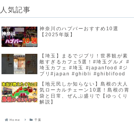
人気記事
神奈川のハプバーおすすめ10選
【2025年版】
【埼玉】まるでジブリ！世界観が素
敵すぎるカフェ5選！#埼玉グルメ #
埼玉カフェ #埼玉 #japanfood #ジ
ブリ#japan #ghibli #ghiblifood
【地元民しか知らない】島根の大人
気ローカルチェーン10選！島根の胃
袋と日常、ぜんぶ盛りで【ゆっくり
解説】
Home
千葉