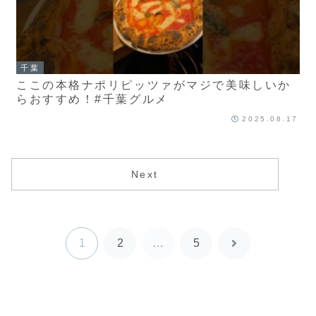
千葉
ここの本格ナポリピッツァがマジで美味しいか
らおすすめ！#千葉グルメ
2025.08.17
Next
1
2
…
5
次
へ