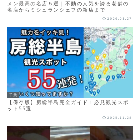
メン最高の名店５選｜不動の人気を誇る老舗の
名店からミシュランシェフの新店まで
2026.03.27
千葉
【保存版】房総半島完全ガイド！必見観光スポ
ット55選
2025.11.28