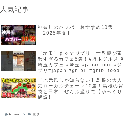
人気記事
神奈川のハプバーおすすめ10選
【2025年版】
【埼玉】まるでジブリ！世界観が素
敵すぎるカフェ5選！#埼玉グルメ #
埼玉カフェ #埼玉 #japanfood #ジ
ブリ#japan #ghibli #ghiblifood
【地元民しか知らない】島根の大人
気ローカルチェーン10選！島根の胃
袋と日常、ぜんぶ盛りで【ゆっくり
解説】
Home
岐阜