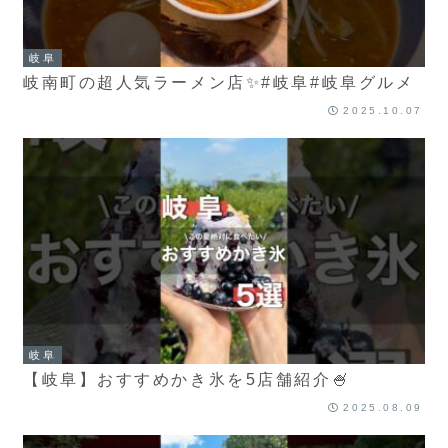
岐阜
岐南町の超人気ラーメン店✨#岐阜#岐阜グルメ
2025.10.07
岐阜
【岐阜】おすすめかき氷を5店舗紹介🍧
2025.08.09