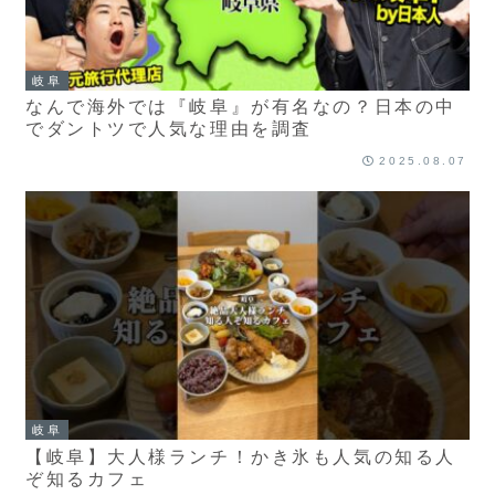
岐阜
なんで海外では『岐阜』が有名なの？日本の中
でダントツで人気な理由を調査
2025.08.07
岐阜
【岐阜】大人様ランチ！かき氷も人気の知る人
ぞ知るカフェ