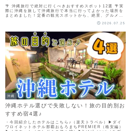
🌴 沖縄旅行で絶対に行くべきおすすめスポット12選 🌴実
際に沖縄を旅して沖縄旅行で本当に行ってよかった場所を
まとめました！定番の観光スポットから、絶景、グルメ、
ホテル、話題の新スポットまで、初めての沖...
2026.07.25
沖縄
沖縄ホテル選びで失敗しない！旅の目的別お
すすめ宿4選♪
・今回紹介したホテルはこちら♪（楽天トラベル）▶ダイ
ワロイネットホテル那覇おもろまちPREMIER（格安編）