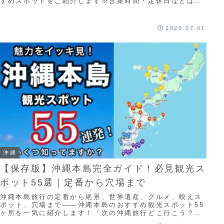
すめスポットをご紹介します※営業時間・定休日などは変
更される場合があります。お出かけ前に最新情報...
2026.07.01
沖縄
【保存版】沖縄本島完全ガイド！必見観光ス
ポット55選｜定番から穴場まで
沖縄本島旅行の定番から絶景、世界遺産、グルメ、映えス
ポット、穴場まで――沖縄本島のおすすめ観光スポット55
ヶ所を一気に紹介します！「次の沖縄旅行どこ行こう？」
「沖縄本島で失敗したくない」という方むけに...