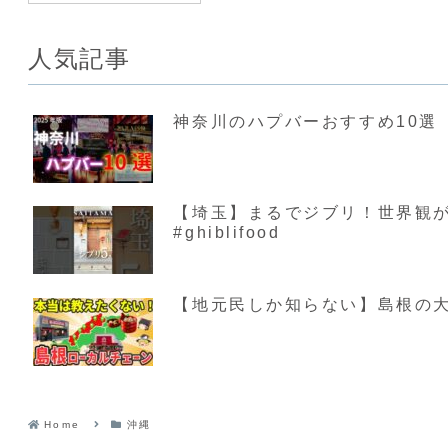
人気記事
神奈川のハプバーおすすめ10選【
【埼玉】まるでジブリ！世界観が素敵す
#ghiblifood
【地元民しか知らない】島根の大
Home
沖縄