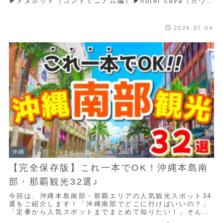
▶メヌホット（コンドミニアム編）▶hotel cava（カヴ
ァ）（隠れ家編）▶ザ・ブセナテラ...
2026.07.04
沖縄
【完全保存版】これ一本でOK！沖縄本島南
部・那覇観光32選♪
今回は、沖縄本島南部・那覇エリアの人気観光スポット34
選をご紹介します！「沖縄南部でどこに行けばいいの？」
「定番から人気スポットまでまとめて知りたい！」そんな
方に向けて、絶景・歴史・グルメ・ショッピン...