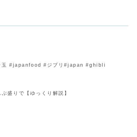
nfood #ジブリ#japan #ghibli
んぶ盛りで【ゆっくり解説】