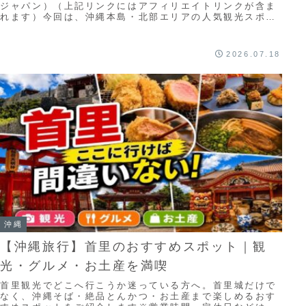
ジャパン）（上記リンクにはアフィリエイトリンクが含ま
れます）今回は、沖縄本島・北部エリアの人気観光スポッ
ト30選をご紹介します！沖縄北部は、世界自然...
2026.07.18
沖縄
【沖縄旅行】首里のおすすめスポット｜観
光・グルメ・お土産を満喫
首里観光でどこへ行こうか迷っている方へ。首里城だけで
なく、沖縄そば・絶品とんかつ・お土産まで楽しめるおす