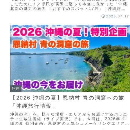
しむために！／県民が実際に巡って本当に良かった「沖縄
すめスポット盛り沢山【沖縄観光ガイド】
北部の魅力の底力 ！おすすめスポット17選」！沖縄旅行
や沖縄観光を計画中の方、沖縄北部でどこへ...
2026.07.17
沖縄
【2026 沖縄の夏】恩納村 青の洞窟への旅
「沖縄旅行情報」
沖縄の今！を、様々な場所・エリアからお届けするバラエ
ティ生放送番組（ライブ実況）です。今回は、2026年 沖
縄の夏 特別企画。恩納村の人気シュノーケリングエリア：
青の洞窟へのドライブ＆シュノーケリング...