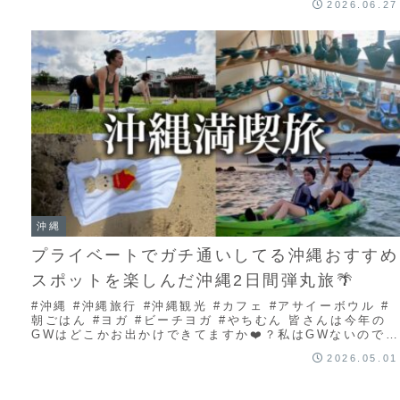
2026.06.27
沖縄
プライベートでガチ通いしてる沖縄おすすめ
スポットを楽しんだ沖縄2日間弾丸旅🌴
#沖縄 #沖縄旅行 #沖縄観光 #カフェ #アサイーボウル #
朝ごはん #ヨガ #ビーチヨガ #やちむん 皆さんは今年の
GWはどこかお出かけできてますか❤️？私はGWないので去
年行った沖縄旅を見て一人...
2026.05.01