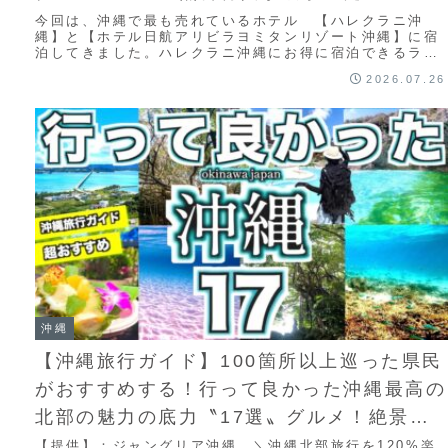
今回は、沖縄で最も売れているホテル 【ハレクラニ沖
縄】と【ホテル日航アリビラヨミタンリゾート沖縄】に宿
泊してきました。ハレクラニ沖縄にお得に宿泊できるラグ
ジュアリーカード、旅のお供におすすめです。【L...
2026.07.26
沖縄
【沖縄旅行ガイド】100箇所以上巡った県民
がおすすめする！行って良かった沖縄最高の
北部の魅力の底力〝17選〟グルメ！絶景！
ドライブ！青い海！シュノーケリング！おす
【提供】：ジャングリア沖縄 ＼沖縄北部旅行を120%楽