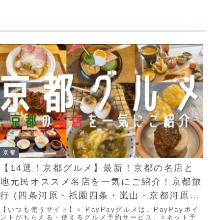
京都
【14選！京都グルメ】最新！京都の名店と
地元民オススメ名店を一気にご紹介！京都旅
行 (四条河原・祇園四条・嵐山・京都河原)
【京都観光】Kyoto Travel 食べ歩き 京都
【いつも使うサイト】⭐️ PayPayグルメは、PayPayポイ
ントがもらえる・使えるグルメ予約サービス。⭐️ネット予