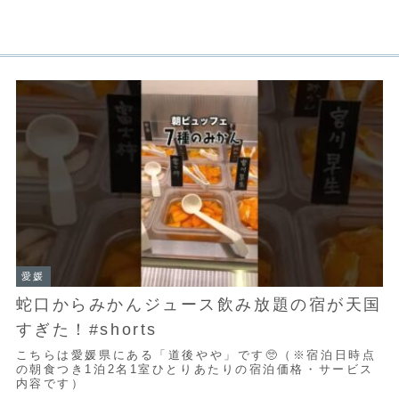
愛媛
蛇口からみかんジュース飲み放題の宿が天国
すぎた！#shorts
こちらは愛媛県にある「道後やや」です🥺（※宿泊日時点
の朝食つき1泊2名1室ひとりあたりの宿泊価格・サービス
内容です）