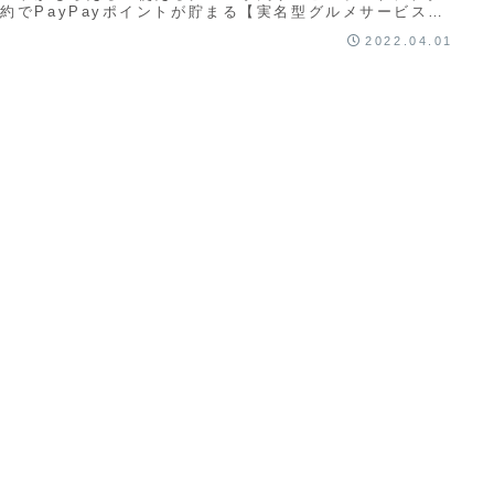
グルメランチ 紅葉
約でPayPayポイントが貯まる【実名型グルメサービス
No.1のRetty】⭐️ ...
2022.04.01