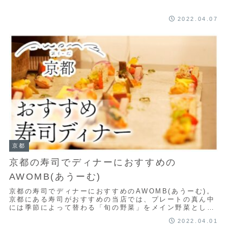
2022.04.07
京都
京都の寿司でディナーにおすすめの
AWOMB(あうーむ)
京都の寿司でディナーにおすすめのAWOMB(あうーむ)。
京都にある寿司がおすすめの当店では、プレートの真ん中
には季節によって替わる「旬の野菜」をメイン野菜として
盛り付け、その周りを囲むように、様々な調...
2022.04.01