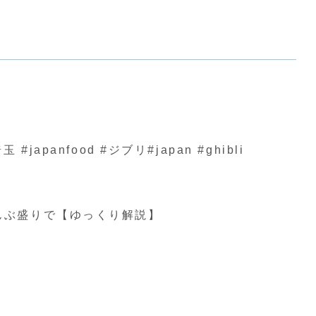
nfood #ジブリ#japan #ghibli
んぶ盛りで【ゆっくり解説】