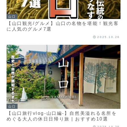
山口
【山口観光/グルメ】山口の名物を堪能！観光客
に人気のグルメ7選
2025.10.26
山口
【山口旅行vlog-山口編-】自然美溢れる名所を
めぐる大人の休日日帰り旅 | おすすめ10選
2025.10.25