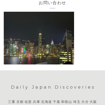
お問い合わせ
Daily Japan Discoveries
三重
京都
佐賀
兵庫
北海道
千葉
和歌山
埼玉
大分
大阪