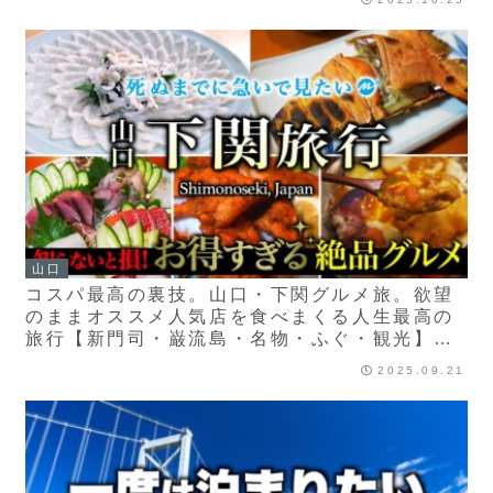
山口
コスパ最高の裏技。山口・下関グルメ旅。欲望
のままオススメ人気店を食べまくる人生最高の
旅行【新門司・巌流島・名物・ふぐ・観光】ち
ょいもーりー
2025.09.21