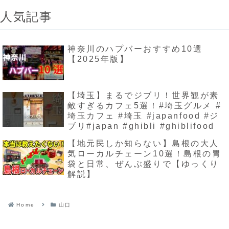
人気記事
神奈川のハプバーおすすめ10選
【2025年版】
【埼玉】まるでジブリ！世界観が素
敵すぎるカフェ5選！#埼玉グルメ #
埼玉カフェ #埼玉 #japanfood #ジ
ブリ#japan #ghibli #ghiblifood
【地元民しか知らない】島根の大人
気ローカルチェーン10選！島根の胃
袋と日常、ぜんぶ盛りで【ゆっくり
解説】
Home
山口