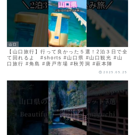
山口
【山口旅行】行って良かった５選！2泊３日で全
て回れるよ #shorts #山口県 #山口観光 #山
口旅行 #角島 #唐戸市場 #秋芳洞 #萩本陣
2025.05.25