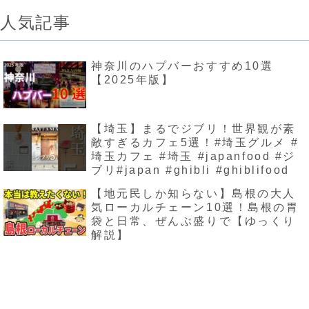
人気記事
神奈川のハプバーおすすめ10選
【2025年版】
【埼玉】まるでジブリ！世界観が素
敵すぎるカフェ5選！#埼玉グルメ #
埼玉カフェ #埼玉 #japanfood #ジ
ブリ#japan #ghibli #ghiblifood
【地元民しか知らない】島根の大人
気ローカルチェーン10選！島根の胃
袋と日常、ぜんぶ盛りで【ゆっくり
解説】