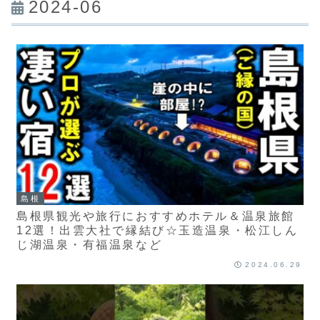
2024-06
島根
島根県観光や旅行におすすめホテル＆温泉旅館
12選！出雲大社で縁結び☆玉造温泉・松江しん
じ湖温泉・有福温泉など
2024.06.29