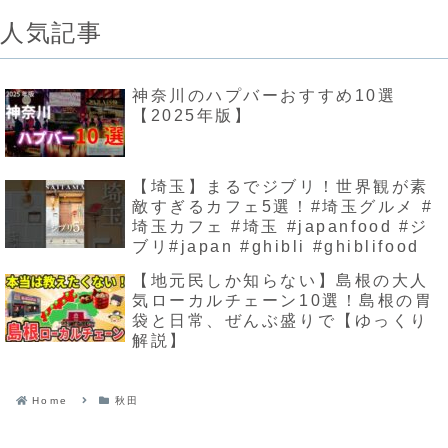
人気記事
神奈川のハプバーおすすめ10選
【2025年版】
【埼玉】まるでジブリ！世界観が素
敵すぎるカフェ5選！#埼玉グルメ #
埼玉カフェ #埼玉 #japanfood #ジ
ブリ#japan #ghibli #ghiblifood
【地元民しか知らない】島根の大人
気ローカルチェーン10選！島根の胃
袋と日常、ぜんぶ盛りで【ゆっくり
解説】
Home
秋田