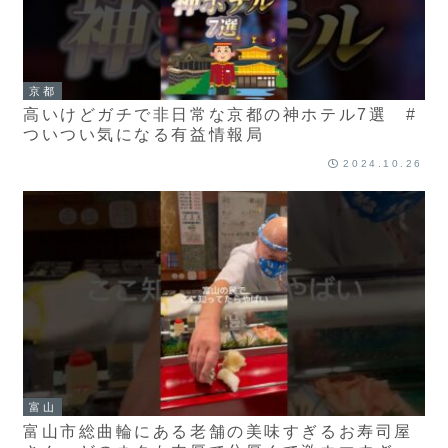
京都
高いけどガチで非日常な京都の神ホテル7選 #
ついつい気になる有益情報局
2024.10.26
富山
富山市総曲輪にある老舗の美味すぎるお寿司屋