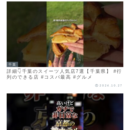
千葉
詳細👇千葉のスイーツ人気店7選【千葉県】 #行
列のできる店 #コスパ最高 #グルメ
2024.10.27