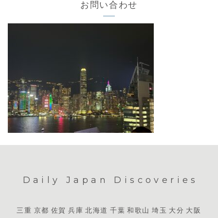
お問い合わせ
Daily Japan Discoveries
三重
京都
佐賀
兵庫
北海道
千葉
和歌山
埼玉
大分
大阪