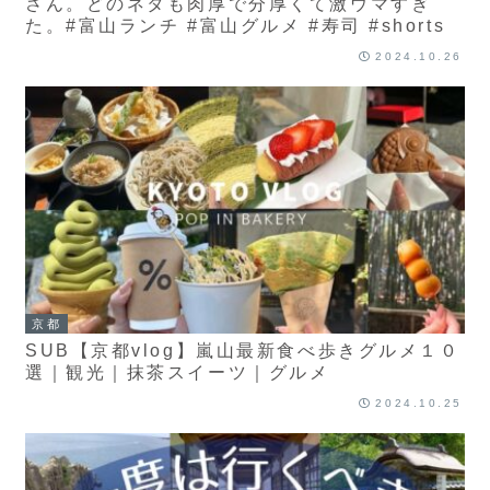
さん。どのネタも肉厚で分厚くて激ウマすぎ
た。#富山ランチ #富山グルメ #寿司 #shorts
2024.10.26
京都
SUB【京都vlog】嵐山最新食べ歩きグルメ１０
選｜観光｜抹茶スイーツ｜グルメ
2024.10.25