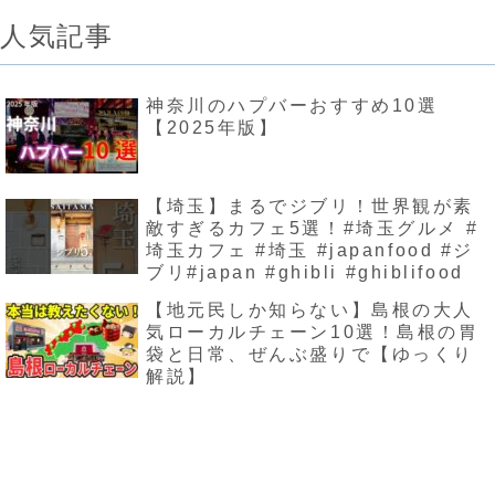
人気記事
神奈川のハプバーおすすめ10選
【2025年版】
【埼玉】まるでジブリ！世界観が素
敵すぎるカフェ5選！#埼玉グルメ #
埼玉カフェ #埼玉 #japanfood #ジ
ブリ#japan #ghibli #ghiblifood
【地元民しか知らない】島根の大人
気ローカルチェーン10選！島根の胃
袋と日常、ぜんぶ盛りで【ゆっくり
解説】