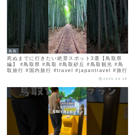
鳥取
死ぬまでに行きたい絶景スポット3選【鳥取県
編】 #鳥取県 #鳥取 #鳥取砂丘 #鳥取観光 #鳥
取旅行 #国内旅行 #travel #japantravel #旅行
2025.04.19