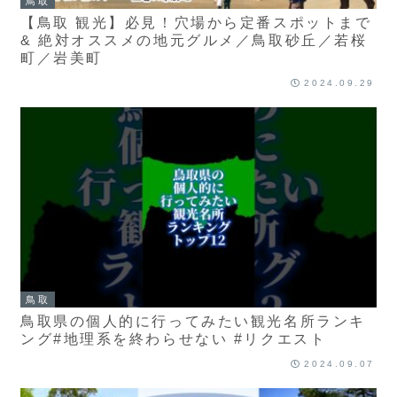
鳥取
【鳥取 観光】必見！穴場から定番スポットまで
& 絶対オススメの地元グルメ／鳥取砂丘／若桜
町／岩美町
2024.09.29
鳥取
鳥取県の個人的に行ってみたい観光名所ランキ
ング#地理系を終わらせない #リクエスト
2024.09.07