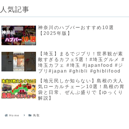
人気記事
神奈川のハプバーおすすめ10選
【2025年版】
【埼玉】まるでジブリ！世界観が素
敵すぎるカフェ5選！#埼玉グルメ #
埼玉カフェ #埼玉 #japanfood #ジ
ブリ#japan #ghibli #ghiblifood
【地元民しか知らない】島根の大人
気ローカルチェーン10選！島根の胃
袋と日常、ぜんぶ盛りで【ゆっくり
解説】
Home
鳥取