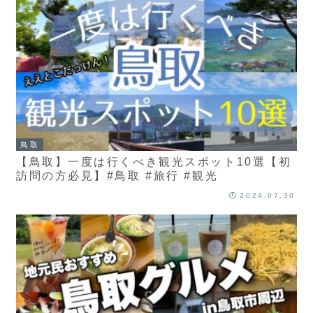
鳥取
【鳥取】一度は行くべき観光スポット10選【初
訪問の方必見】#鳥取 #旅行 #観光
2024.07.30