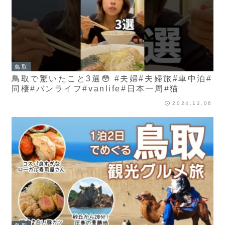
鳥取
鳥取で驚いたこと3選😳 #夫婦#夫婦旅#車中泊#
同棲#バンライフ#vanlife#日本一周#猫
2024.12.06