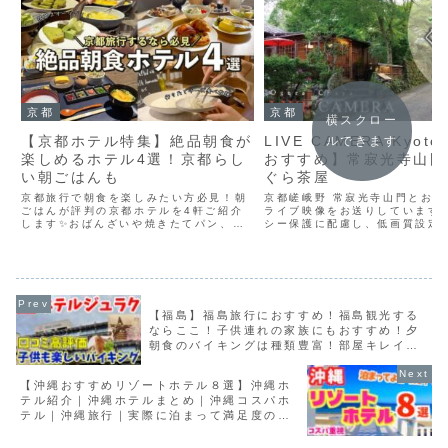
京都
京都
横スクロー
【京都ホテル特集】絶品朝食が
LIVE CAMERA Kyot
ルできます
楽しめるホテル4選！京都らし
おすすめ】常寂光寺山門 
い朝ごはんも
ぐら茶屋
京都旅行で朝食を楽しみたい方必見！朝
京都嵯峨野 常寂光寺山門とおぐ
ごはんが評判の京都ホテルを4軒ご紹介
ライブ映像をお送りしています
します✨おばんざいや焼きたてパン、作
シー保護に配慮し、低画質設定
りたてチーズなど、早起きしたくなる魅
い為、基本的に配信停止します
力的な朝食が揃ったホテルばかり！ぜひ
の際は、復旧まで時間がかかる
ホテル選びの参考にしてみてください♪
りますどうぞご了承の上、気軽
ーーーーーーーーーダブル...
ださい^^It is ...
【福島】福島旅行におすすめ！福島観光する
ならここ！子供連れの家族にもおすすめ！夕
朝食のバイキングは種類豊富！部屋キレイで
温泉も良し！ 飯坂温泉ホテルジュラク
【沖縄おすすめリゾートホテル８選】沖縄ホ
テル紹介｜沖縄ホテルまとめ｜沖縄コスパホ
テル｜沖縄旅行｜実際に泊まって満足度の高
かったホテルの紹介です