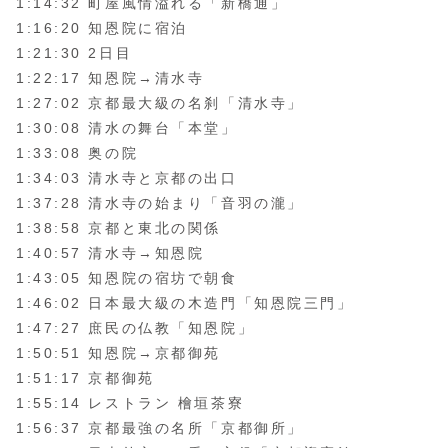
1:14:32 町屋風情溢れる「新橋通」
1:16:20 知恩院に宿泊
1:21:30 2日目
1:22:17 知恩院→清水寺
1:27:02 京都最大級の名刹「清水寺」
1:30:08 清水の舞台「本堂」
1:33:08 奥の院
1:34:03 清水寺と京都の出口
1:37:28 清水寺の始まり「音羽の瀧」
1:38:58 京都と東北の関係
1:40:57 清水寺→知恩院
1:43:05 知恩院の宿坊で朝食
1:46:02 日本最大級の木造門「知恩院三門」
1:47:27 庶民の仏教「知恩院」
1:50:51 知恩院→京都御苑
1:51:17 京都御苑
1:55:14 レストラン 檜垣茶寮
1:56:37 京都最強の名所「京都御所」