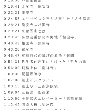
0:16:38 不動釜茶所
0:18:41 金閣寺→龍安寺
0:22:21 龍安寺
0:24:55 エリザベス女王も絶賛した「方丈庭園」
0:28:21 龍安寺→相国寺
0:29:21 京都五山とは
0:29:43 仏教会重鎮の本拠地「相国寺」
0:40:49 相国寺→銀閣寺
0:43:20 銀閣寺
0:45:47 室町時代の滅びの象徴「銀閣」
0:51:31 哲学者が思案にふけった「哲学の道」
0:56:09 別格上位「南禅寺」
1:00:30 琵琶湖疏水
1:07:00 蹴上インクライン
1:08:13 蹴上駅→三条京阪駅
1:09:04 三条通→四条通
1:10:50 手動式のエレベーター「東華菜館」
1:12:49 四条大橋→知恩院