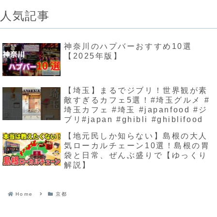
人気記事
神奈川のハプバーおすすめ10選
【2025年版】
【埼玉】まるでジブリ！世界観が素
敵すぎるカフェ5選！#埼玉グルメ #
埼玉カフェ #埼玉 #japanfood #ジ
ブリ#japan #ghibli #ghiblifood
【地元民しか知らない】島根の大人
気ローカルチェーン10選！島根の胃
袋と日常、ぜんぶ盛りで【ゆっくり
解説】
Home
京都