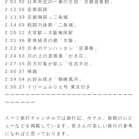
2:02:02 日本外交の一番の主役「京都迎賓館」
2:12:16 近衞邸跡
2:13:33 京都御苑→二条城
2:14:03 戦闘力抜群「二条城」
2:20:12 大宮駅→大阪梅田駅
2:21:36 実体経済の都「大阪」
2:22:43 日本のマンハッタン「淀屋橋」
2:24:53 川の上の居酒屋「かき広」
2:27:15 巨大灯篭が並ぶ「住吉大社」
2:30:37 帰路
2:34:04 お好み焼き「鶴橋風月」
2:35:27 ドリームルリエ号 東京行き
ーーーーーーーーーーーーーーーーーーーーーーーーー
ーーーーーー
スーツ旅行チャンネルでは旅行記、ホテル、旅館のレビ
ューなどを掲載しています。皆さんの楽しい旅行の参考
になればと思っております。