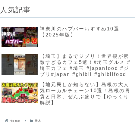
人気記事
神奈川のハプバーおすすめ10選
【2025年版】
【埼玉】まるでジブリ！世界観が素
敵すぎるカフェ5選！#埼玉グルメ #
埼玉カフェ #埼玉 #japanfood #ジ
ブリ#japan #ghibli #ghiblifood
【地元民しか知らない】島根の大人
気ローカルチェーン10選！島根の胃
袋と日常、ぜんぶ盛りで【ゆっくり
解説】
Home
栃木