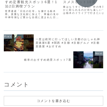
すめ定番観光スポット6選！1
スメスポット10選
泊2日満喫プラン
春はもうすぐですね。外の冬景
かに彩られるのが待ち遠しいで
世界遺産「日光の社寺」を擁する栃木
は栃木のドライブで行きたいお
県。貴重な文化財に加えて、華厳の滝や
ポット10選をご紹介します。チ
中禅寺湖など豊かな自然に恵まれた日光
登録はコチラ♪▶︎＜動画でご紹
市は、県を代表する観光地です。その他
所＞1.霧降高原 /日光市2.佐
にも、四季折々の渓谷美が美しい鬼怒川
アムアウトレット...
温泉、テーマパークや動物園が点在する
高原リゾート・那須、「餃子...
一度は絶対に行ってほしい京都のおしゃれ神
居酒屋6選 #関西 #京都 #京都グルメ #京都
居酒屋 #おすすめ
岐阜のおすすめ絶景スポット7選
コメント
コメントを書き込む