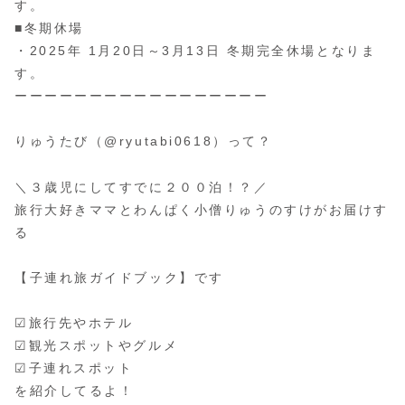
す。
■冬期休場
・2025年 1月20日～3月13日 冬期完全休場となりま
す。
ーーーーーーーーーーーーーーーーー
りゅうたび（@ryutabi0618）って？
＼３歳児にしてすでに２００泊！？／
旅行大好きママとわんぱく小僧りゅうのすけがお届けす
る
【子連れ旅ガイドブック】です
☑旅行先やホテル
☑観光スポットやグルメ
☑︎子連れスポット
を紹介してるよ！