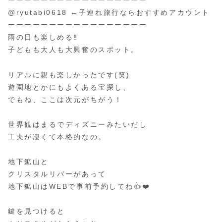
ーーーーーーーーーーーーーーーーー
@ryutabi0618 ←子連れ旅行ならおすすめアカウント
ーーーーーーーーーーーーーーーーー
雨の日も楽しめる‼
子どもも大人も大興奮のスポット。
リアルに親も楽しかったです(笑)
遊園地とかにもよくある宝探し、
でもね、ここは次元がちがう！
世界観はまるでディズニーみたいだし
工夫が凄くて本格的なの。
地下鉱山と
クリスタルリバーがあって
地下鉱山はWEBで事前予約してね👍❤️
鍵を見つけると