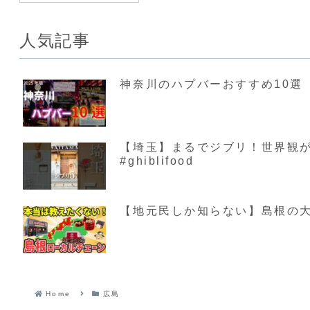
人気記事
神奈川のハプバーおすすめ10選【
【埼玉】まるでジブリ！世界観が素敵す
#ghiblifood
【地元民しか知らない】島根の大
Home
広島