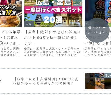
広島
広島
横スクロー
 2026年最
【広島】絶対に外せない観光ス
広島行ったら
ルできます
い！芸能人
ポットを20ヶ所一気に紹介し
ウマいご当地
行列のできる
ます！
い気になる有
店
れた名店、実際
今回は、広島県の人気エリア・広島市&
広島県に行ったら
島県オススメグ
宮島の絶対に外せない観光スポットを20
い、地元で大人気
met お好み
店舗の詳細は概
ヶ所厳選して紹介いたします！さらに必
ランキング形式で
リックしてチャ
食グルメもおまけで厳選してみました。
の味を堪能したい方
焼き うえの
------------
動画が広島旅行の参考になりましたら幸
ネル登録して、今
いです♪チャンネル内では様々な国内旅行
く！ブログ始めま
の情報を発信しており...
め #広島県 #ご
元
【岐阜・観光】入場料0円！1000円あ
洋
ればめちゃくちゃ楽しめる遊園地！