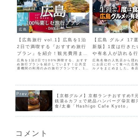
広島
広島
【広島旅行 vol.1】広島を1泊
【広島 グルメ 17選
2日で満喫する『おすすめ旅行
新版】1度は行きた
プラン』を紹介！観光費用まと
や有名人が訪れる
め💰広島お好み焼き｜原爆ドー
店、SNSで人気の
広島を1泊2日で100%満喫する、おすす
広島名物の人気店から隠
め旅行プランを紹介しています！公共交
にお店に行って食べた広
ム｜おりづるタワー｜平和記念
Hiroshima gour
通機関の利用のみの旅行プランです。1日
ルメをまとめました。各
目：広島市内エリア2日目：宮島エリアこ
要欄から↓↓↓こちらをク
公園｜おしゃれカフェ｜牡蠣小
村 広島名物 お好み
の動画では、1日目の様子をお送りしま
ンネル登録してね↓↓---------
屋｜ガンガン焼き
あなご丼
す。皆さんの旅が、素敵な旅になります
------------ヒガキン...
ように✨■ in...
【京都グルメ】京都ランチおすすめ‼️
銭湯♨️カフェで絶品ハンバーグ🤤京都
食/太秦「Hashigo Cafe Kyoto」
コメント