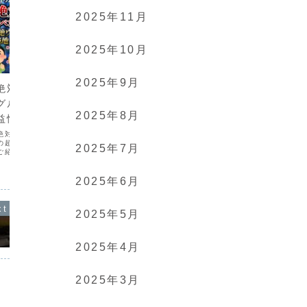
2025年11月
2025年10月
広島
広島
2025年9月
絶対食べたい超絶
広島観光で行きたいおすすめの
広島駅
グルメ #ついつ
スポットまとめました
お店10
2025年8月
益情報局
動画内で「島全体が世界遺産」と話して
広島駅「ミ
いますが、実際世界遺産なのは「厳島神
絶対に食べておきた
社」です。大変申し訳ございません。－
の超絶ウマいグルメを
－－－－－－－－－－－－－－－－－－
2025年7月
ご紹介！広島ならでは
－－－旅行・グルメ・ホテルが大好きな
必見！🍣🍜🔔チャン
20代。旅行会社でのWEBライター経験
後の動画をお見逃しな
を活かして、おすすめの...
した！#有益 #おすす
2025年6月
当地...
2025年5月
2025年4月
2025年3月