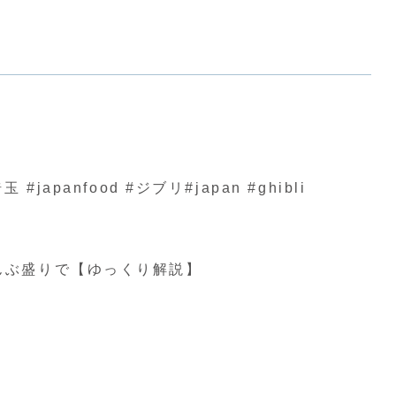
nfood #ジブリ#japan #ghibli
んぶ盛りで【ゆっくり解説】