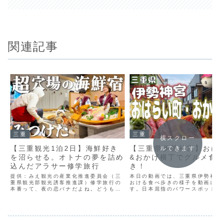
関連記事
三重
三重
横スクロー
【三重観光1泊2日】海鮮好き
【三重県伊勢神宮】おは
ルできます
を沼らせる。オトナの夢を詰め
&おかげ横丁でグルメ食
込んだアラサー修学旅行
き！
提供：みえ観光の産業化推進委員会（三
本日の動画では、三重県伊勢神
重県観光部観光誘客推進課）修学旅行の
おける食べ歩きの様子を動画に
本番って、夜の恋バナだよね。どうも、
す。日本屈指のパワースポット
まなみです🙆‍♀️今回の舞台は、三重県の伊
宮。その神聖な場所はグルメが
勢・鳥羽・志摩エリア。1泊2日で海鮮沼
力的な街でもありました！次か
におぼれる、オトナの修学旅行をしてき
現れるグルメに旅男の胃袋はと
ました！ん、なん...
界を…そんな旅の様子を是...