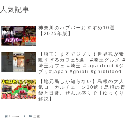
人気記事
神奈川のハプバーおすすめ10選
【2025年版】
【埼玉】まるでジブリ！世界観が素
敵すぎるカフェ5選！#埼玉グルメ #
埼玉カフェ #埼玉 #japanfood #ジ
ブリ#japan #ghibli #ghiblifood
【地元民しか知らない】島根の大人
気ローカルチェーン10選！島根の胃
袋と日常、ぜんぶ盛りで【ゆっくり
解説】
Home
三重