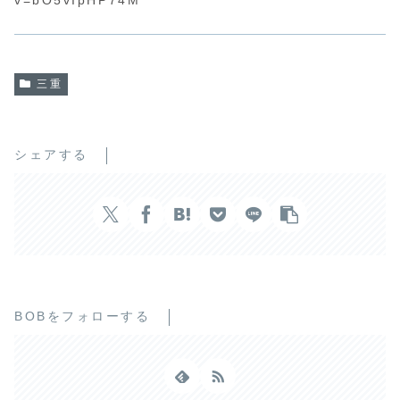
v=bO5vIpHP74M
三重
シェアする
BOBをフォローする