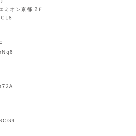
)
エミオン京都 2Ｆ
HCL8
F
UrNq6
za72A
JBCG9