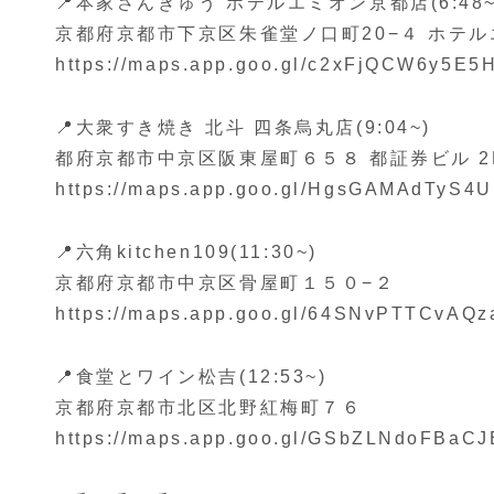
📍本家さんきゅう ホテルエミオン京都店(6:48~
京都府京都市下京区朱雀堂ノ口町20−４ ホテル
https://maps.app.goo.gl/c2xFjQCW6y5E5
📍大衆すき焼き 北斗 四条烏丸店(9:04~)
都府京都市中京区阪東屋町６５８ 都証券ビル 2
https://maps.app.goo.gl/HgsGAMAdTyS4
📍六角kitchen109(11:30~)
京都府京都市中京区骨屋町１５０−２
https://maps.app.goo.gl/64SNvPTTCvAQ
📍食堂とワイン松吉(12:53~)
京都府京都市北区北野紅梅町７６
https://maps.app.goo.gl/GSbZLNdoFBaC