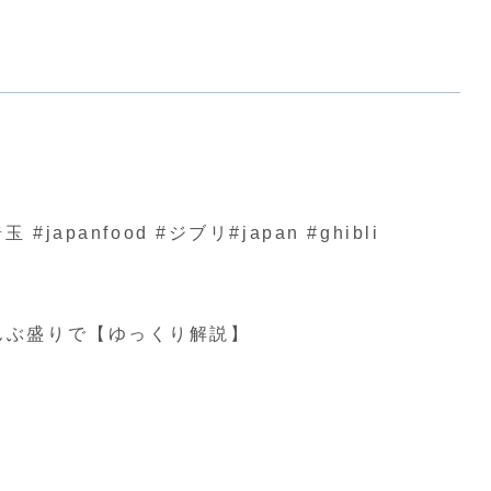
nfood #ジブリ#japan #ghibli
んぶ盛りで【ゆっくり解説】