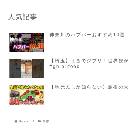
人気記事
神奈川のハプバーおすすめ10選【
【埼玉】まるでジブリ！世界観が素敵す
#ghiblifood
【地元民しか知らない】島根の大
Home
京都