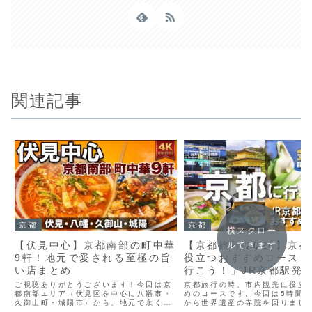
関連記事
京都
京都
横スクロー
【伏見中心】京都南部の町中華
【京都旅行/2024】京
ルできます
9軒！地元で愛される至極の旨
役立つおすすめコース「
い店まとめ
行こう！」JR京都駅発
金閣寺から世界遺産の寺
ご視聴ありがとうございます！今回は京
京都旅行の時、市内観光に役立
都南部エリア（伏見区を中心に八幡市・
と京都グルメ編【鯛めし
めのコースです。今回は5時間
久御山町・城陽市）から、地元で永く愛
から世界遺産の寺院を回りまし
腐】
される至高の「町中華」9店舗を厳選し
やグルメの紹介だけでなく、京