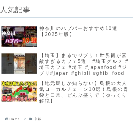
人気記事
神奈川のハプバーおすすめ10選
【2025年版】
【埼玉】まるでジブリ！世界観が素
敵すぎるカフェ5選！#埼玉グルメ #
埼玉カフェ #埼玉 #japanfood #ジ
ブリ#japan #ghibli #ghiblifood
【地元民しか知らない】島根の大人
気ローカルチェーン10選！島根の胃
袋と日常、ぜんぶ盛りで【ゆっくり
解説】
Home
京都