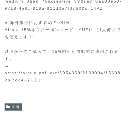
medium=3&ad=76&creative=99&sad=0aa00e60-
9718-4e9c-919a-811d057f3760&s=14AZ
⭐️ 海外旅行におすすめのeSIM
Airalo 15%オフクーポンコード：YUZU （1人何回で
も使えます！）
以下からのご購入で、15%割引が自動的に適用されま
す。
→
https://airalo.pxf.io/c/5054359/2139094/15608
?p.code=YUZU
京都