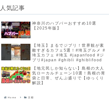
人気記事
神奈川のハプバーおすすめ10選
【2025年版】
【埼玉】まるでジブリ！世界観が素
敵すぎるカフェ5選！#埼玉グルメ #
埼玉カフェ #埼玉 #japanfood #ジ
ブリ#japan #ghibli #ghiblifood
【地元民しか知らない】島根の大人
気ローカルチェーン10選！島根の胃
袋と日常、ぜんぶ盛りで【ゆっくり
解説】
Home
京都