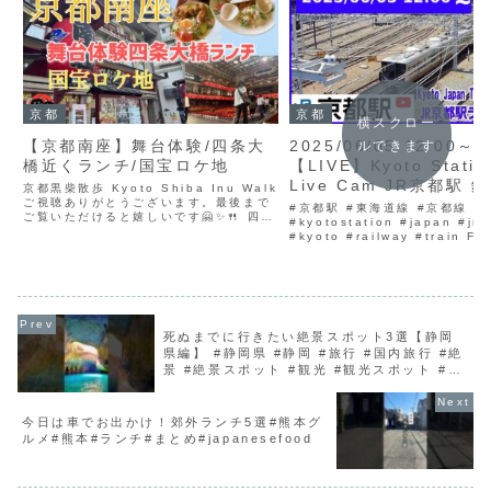
京都
京都
横スクロー
【京都南座】舞台体験/四条大
2025/06/05 12:00～
ルできます
橋近くランチ/国宝ロケ地
【LIVE】Kyoto Statio
Live Cam JR京都駅 
京都黒柴散歩 Kyoto Shiba Inu Walk
ご視聴ありがとうございます。最後まで
ブカメラ 京都ライブカメ
#京都駅 #東海道線 #京都線
ご覧いただけると嬉しいです🤗✨🍴 四条
都駅 新幹線 東海道線
#kyotostation #japan #jr #
大橋すぐ！『熱帯食堂 四条河原町店』で
#kyoto #railway #train Fi
TrainCam
エスニックランチ → 京都・南座の舞台
Stick 4K Max テレビの大画
体験ツアー 🎭京都・四条大橋近くの
のに便利Xiaomi モニターA22i.
人...
死ぬまでに行きたい絶景スポット3選【静岡
県編】 #静岡県 #静岡 #旅行 #国内旅行 #絶
景 #絶景スポット #観光 #観光スポット #お
すすめ #shorts
今日は車でお出かけ！郊外ランチ5選#熊本グ
ルメ#熊本#ランチ#まとめ#japanesefood