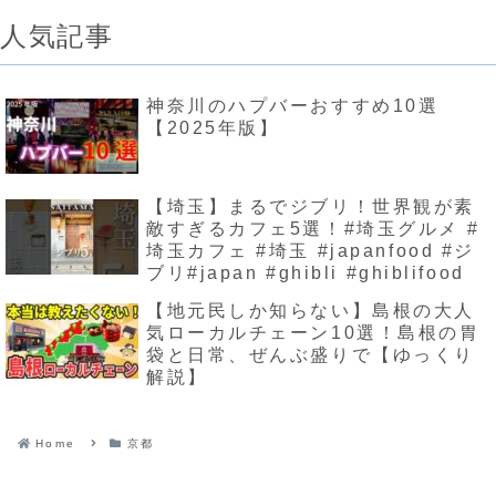
人気記事
神奈川のハプバーおすすめ10選
【2025年版】
【埼玉】まるでジブリ！世界観が素
敵すぎるカフェ5選！#埼玉グルメ #
埼玉カフェ #埼玉 #japanfood #ジ
ブリ#japan #ghibli #ghiblifood
【地元民しか知らない】島根の大人
気ローカルチェーン10選！島根の胃
袋と日常、ぜんぶ盛りで【ゆっくり
解説】
Home
京都