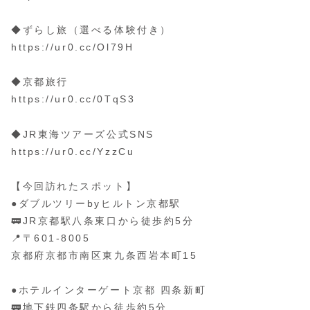
◆ずらし旅（選べる体験付き）
https://ur0.cc/Ol79H
◆京都旅行
https://ur0.cc/0TqS3
◆JR東海ツアーズ公式SNS
https://ur0.cc/YzzCu
【今回訪れたスポット】
●ダブルツリーbyヒルトン京都駅
🚃JR京都駅八条東口から徒歩約5分
📍〒601-8005
京都府京都市南区東九条西岩本町15
●ホテルインターゲート京都 四条新町
🚃地下鉄四条駅から徒歩約5分