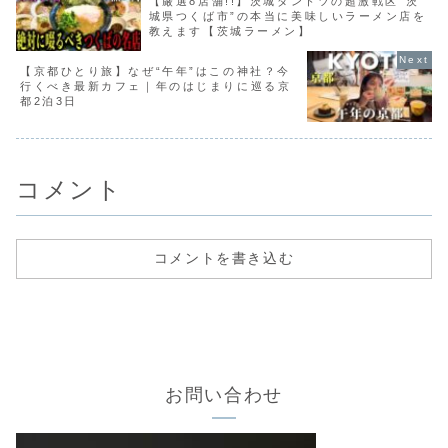
【厳選8店舗!!】茨城ダントツの超激戦区”茨
城県つくば市”の本当に美味しいラーメン店を
教えます【茨城ラーメン】
【京都ひとり旅】なぜ“午年”はこの神社？今
行くべき最新カフェ｜年のはじまりに巡る京
都2泊3日
コメント
コメントを書き込む
お問い合わせ