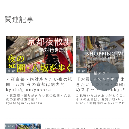
関連記事
京都
京都
横スクロー
＜夜京都＞絶対歩きたい夜の祇
【お買い物vlog】夏休
ルできます
園・八坂 夜の京都は魅力的
きたい！🌻京都・舞鶴
kyoto/gion/yasaka
めスポット「atick」の
ゆるっとご紹介🚶‍♀️
＜夜京都＞絶対歩きたい夜の祇園・八坂
ご視聴いただきありがとうござ
夜の京都は魅力的！
今回の企画は、お買い物vlog i
kyoto/gion/yasaka
atick！舞鶴赤れんがパークに
・・・・・・・・・・・・・・・・・・
合商業施設atickの店内をゆる
・・・・・・・・・・・・・・・・ ご覧
介します✨夏休みのお出かけに
頂きありがとうございます ￥￥￥￥￥￥
りなイベントも開催中です👻ぜ
￥￥￥￥￥￥￥￥￥￥ よろしければ
ださい👀shi...
チ...