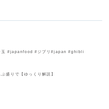
nfood #ジブリ#japan #ghibli
んぶ盛りで【ゆっくり解説】