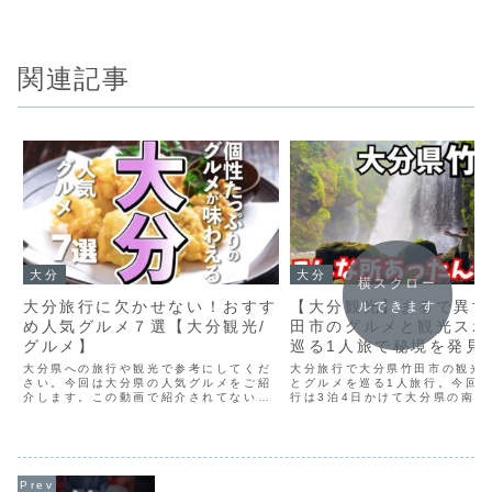
関連記事
大分
大分
横スクロー
大分旅行に欠かせない！おすす
【大分観光】まるで異世
ルできます
め人気グルメ７選【大分観光/
田市のグルメと観光スポ
グルメ】
巡る1人旅で秘境を発見
た｜大分旅行
大分県への旅行や観光で参考にしてくだ
大分旅行で大分県竹田市の観光
さい。今回は大分県の人気グルメをご紹
とグルメを巡る1人旅行。今回
介します。この動画で紹介されてないオ
行は3泊4日かけて大分県の南部
ススメがありましたら、ぜひコメント欄
メインに観光します。大分旅行
でシェアしてくださいね。✈️ 40代・50
めの絶景スポットやグルメをご
代からでも始められる！カンタン＆お得
分空港からレンタカーを利用し
なマイル活用法をL...
旅スタート！大分旅行v...