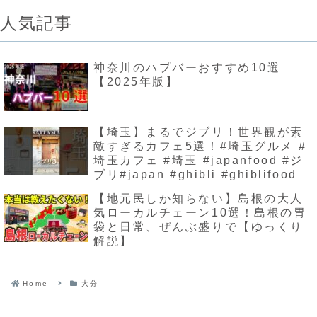
人気記事
神奈川のハプバーおすすめ10選
【2025年版】
【埼玉】まるでジブリ！世界観が素
敵すぎるカフェ5選！#埼玉グルメ #
埼玉カフェ #埼玉 #japanfood #ジ
ブリ#japan #ghibli #ghiblifood
【地元民しか知らない】島根の大人
気ローカルチェーン10選！島根の胃
袋と日常、ぜんぶ盛りで【ゆっくり
解説】
Home
大分