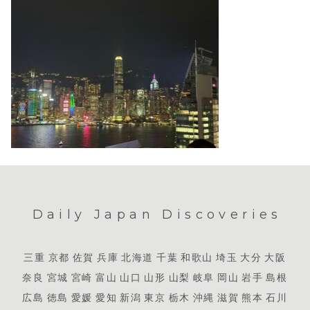
Daily Japan Discoveries
三重
京都
佐賀
兵庫
北海道
千葉
和歌山
埼玉
大分
大阪
奈良
宮城
宮崎
富山
山口
山形
山梨
岐阜
岡山
岩手
島根
広島
徳島
愛媛
愛知
新潟
東京
栃木
沖縄
滋賀
熊本
石川