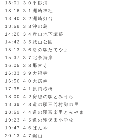
13:01 ３０平砂浦
13:16 ３１洲崎神社
13:40 ３２洲崎灯台
13:58 ３３沖の島
14:20 ３４赤山地下壕跡
14:42 ３５城山公園
15:13 ３６渚の駅たてやま
15:37 ３７北条海岸
16:05 ３８那古寺
16:33 ３９大福寺
16:56 ４０大房岬
17:35 ４１原岡桟橋
18:00 ４２房総の駅とみうら
18:39 ４３道の駅三芳村鄙の里
18:59 ４４道の駅富楽里とみやま
19:23 ４５道の駅保田小学校
19:47 ４６ばんや
20:13 ４７鋸山