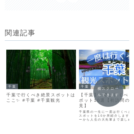
関連記事
千葉
千葉
横スクロー
千葉で行くべき絶景スポットは
【千葉】一度は行くべき
ルできます
ここ✨ #千葉 #千葉観光
ポット10選【初訪問の
見】
千葉県の一生に一度は行くべき
スポットを10か所紹介します！
ーから人生の大先輩まで楽しめ
になっております！これから千
を考えている方は是非この動画
光の予定を立ててみて下さい！