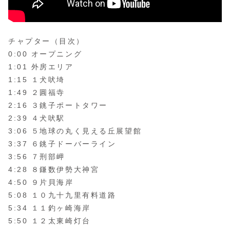
チャプター（目次）
0:00 オープニング
1:01 外房エリア
1:15 １犬吠埼
1:49 ２圓福寺
2:16 ３銚子ポートタワー
2:39 ４犬吠駅
3:06 ５地球の丸く見える丘展望館
3:37 ６銚子ドーバーライン
3:56 ７刑部岬
4:28 ８鎌数伊勢大神宮
4:50 ９片貝海岸
5:08 １０九十九里有料道路
5:34 １１釣ヶ崎海岸
5:50 １２太東崎灯台