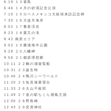
6:19 １３雀島
6:46 １４月の砂漠記念公演
7:10 １５ロペスメキシコ大統領来訪記念碑
7:30 １６大波月海岸
8:02 １７養老渓谷
8:23 １８粟又の滝
8:42 南房エリア
9:02 １９勝浦海中公園
9:28 ２０八幡岬
9:56 ２１鵜原理想郷
10:11 ２２鯛の浦遊覧船
10:31 ２３誕生時
10:46 ２４鴨川シーワールド
11:20 ２５魚見塚展望台
11:33 ２６大山千枚田
11:49 ２７道の駅ちくら潮風王国
12:06 ２８野島崎
12:43 ２９安房神社