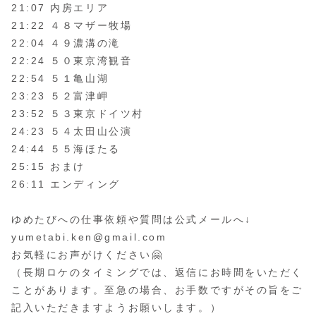
21:07 内房エリア
21:22 ４８マザー牧場
22:04 ４９濃溝の滝
22:24 ５０東京湾観音
22:54 ５１亀山湖
23:23 ５２富津岬
23:52 ５３東京ドイツ村
24:23 ５４太田山公演
24:44 ５５海ほたる
25:15 おまけ
26:11 エンディング
ゆめたびへの仕事依頼や質問は公式メールへ↓
yumetabi.ken@gmail.com
お気軽にお声がけください🤗
（長期ロケのタイミングでは、返信にお時間をいただく
ことがあります。至急の場合、お手数ですがその旨をご
記入いただきますようお願いします。）