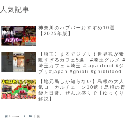
人気記事
神奈川のハプバーおすすめ10選
【2025年版】
【埼玉】まるでジブリ！世界観が素
敵すぎるカフェ5選！#埼玉グルメ #
埼玉カフェ #埼玉 #japanfood #ジ
ブリ#japan #ghibli #ghiblifood
【地元民しか知らない】島根の大人
気ローカルチェーン10選！島根の胃
袋と日常、ぜんぶ盛りで【ゆっくり
解説】
Home
千葉