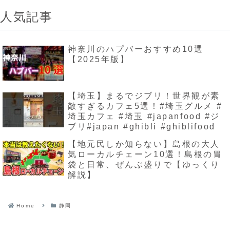
人気記事
神奈川のハプバーおすすめ10選
【2025年版】
【埼玉】まるでジブリ！世界観が素
敵すぎるカフェ5選！#埼玉グルメ #
埼玉カフェ #埼玉 #japanfood #ジ
ブリ#japan #ghibli #ghiblifood
【地元民しか知らない】島根の大人
気ローカルチェーン10選！島根の胃
袋と日常、ぜんぶ盛りで【ゆっくり
解説】
Home
静岡