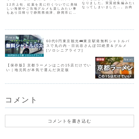
岡市のおすすめ観光スポットを
なりました。実質総集編みたい
12月上旬、紅葉を見に行くついでに美味
なってしまいました…。お肉・
紹介します！
しい海鮮やご当地グルメも楽しみたい事
べ放題・コスパといろいろなニ
もあり日帰りで静岡県焼津、静岡市に行
バーする静岡グルメは豊潤です
ってきました。何度行っても楽しい静岡
民も静岡旅の参考にもぜひ見て
県、大満足の旅行になりました！▼今回
い！#ランチ #静岡 #ラ...
訪問した場所焼津さかなセンター所在
地： 〒425-0091...
60代0円東京観光🚌東京駅発無料シャトルバ
スで丸の内・日比谷さんぽ🚶‍♂️絶景＆グルメ
[ソロシニアライフ]
【保存版】京都ラーメンはこの15店だけでい
い｜地元民が本気で選んだ決定版
コメント
コメントを書き込む