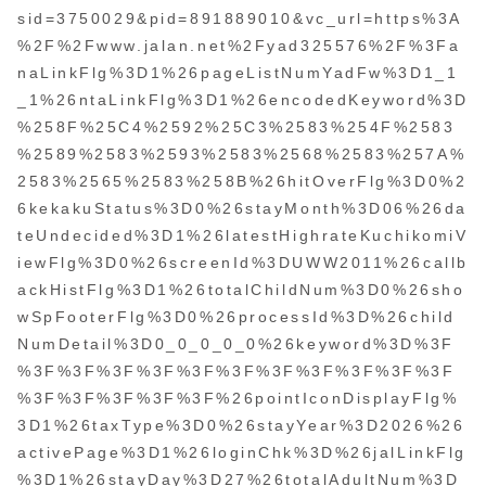
sid=3750029&pid=891889010&vc_url=https%3A
%2F%2Fwww.jalan.net%2Fyad325576%2F%3Fa
naLinkFlg%3D1%26pageListNumYadFw%3D1_1
_1%26ntaLinkFlg%3D1%26encodedKeyword%3D
%258F%25C4%2592%25C3%2583%254F%2583
%2589%2583%2593%2583%2568%2583%257A%
2583%2565%2583%258B%26hitOverFlg%3D0%2
6kekakuStatus%3D0%26stayMonth%3D06%26da
teUndecided%3D1%26latestHighrateKuchikomiV
iewFlg%3D0%26screenId%3DUWW2011%26callb
ackHistFlg%3D1%26totalChildNum%3D0%26sho
wSpFooterFlg%3D0%26processId%3D%26child
NumDetail%3D0_0_0_0_0%26keyword%3D%3F
%3F%3F%3F%3F%3F%3F%3F%3F%3F%3F%3F
%3F%3F%3F%3F%3F%26pointIconDisplayFlg%
3D1%26taxType%3D0%26stayYear%3D2026%26
activePage%3D1%26loginChk%3D%26jalLinkFlg
%3D1%26stayDay%3D27%26totalAdultNum%3D