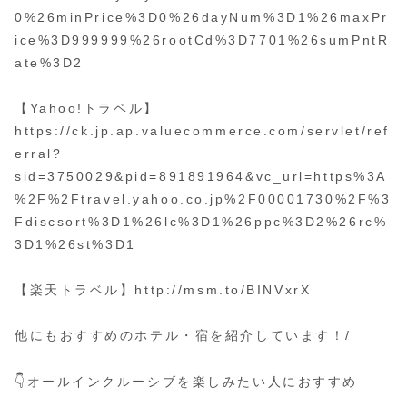
0%26minPrice%3D0%26dayNum%3D1%26maxPr
ice%3D999999%26rootCd%3D7701%26sumPntR
ate%3D2
【Yahoo!トラベル】
https://ck.jp.ap.valuecommerce.com/servlet/ref
erral?
sid=3750029&pid=891891964&vc_url=https%3A
%2F%2Ftravel.yahoo.co.jp%2F00001730%2F%3
Fdiscsort%3D1%26lc%3D1%26ppc%3D2%26rc%
3D1%26st%3D1
【楽天トラベル】http://msm.to/BINVxrX
他にもおすすめのホテル・宿を紹介しています！/
👇オールインクルーシブを楽しみたい人におすすめ