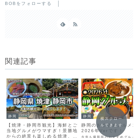
BOBをフォローする
関連記事
静岡
静岡
横スクロー
【焼津・静岡市観光】海鮮とご
静岡のおすすめグルメ1
ルできます
当地グルメがウマすぎ！景勝地
2026年Verです！
からの絶景も楽しめる焼津、静
今年も撮影班のおすすめグルメ