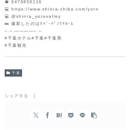
☎ 0470850116
💻 https://www.shinra-chiba.com/yoro
💻 @shinra_yorovalley
🛌 撮影したのはﾘﾊﾞｰﾊﾟﾉﾗﾏﾙｰﾑ
–.–.————–.–.
#千葉ホテル#千葉#千葉県
#千葉観光
千葉
シェアする