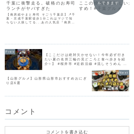
千葉に衝撃走る。破格のお寿司
ここの焼肉屋美味しいか
ルできます
ランチがヤバすぎた
すめ！#千葉グルメ
【南房総やまと寿司 そごう千葉店】📍千
葉・京成千葉駅徒歩1分これはマジで知
らない人損してる...あの人気店『南房総
やまと寿司』が千葉そごうにあるの知っ
てた？！しかも平日12時まで来店限定
で、にぎり20貫が1,380円で食べれるの
はマジで破格...
【ここだけは絶対欠かせない！今年必ず行き
たい夏の名所三輪の見どころと食べ歩きを紹
介✨️】 #桜井市 #近鉄沿線 #流しそうめん #
大神神社 #奈良観光
【山形グルメ】山形県山形市おすすめおにぎ
り店6選
コメント
コメントを書き込む