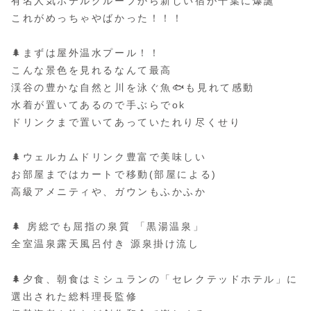
有名人気ホテルグループから新しい宿が千葉に爆誕
これがめっちゃやばかった！！！
🌲まずは屋外温水プール！！
こんな景色を見れるなんて最高
渓谷の豊かな自然と川を泳ぐ魚🐟も見れて感動
水着が置いてあるので手ぶらでok
ドリンクまで置いてあっていたれり尽くせり
🌲ウェルカムドリンク豊富で美味しい
お部屋まではカートで移動(部屋による)
高級アメニティや、ガウンもふかふか
🌲 房総でも屈指の泉質 「黒湯温泉」
全室温泉露天風呂付き 源泉掛け流し
🌲夕食、朝食はミシュランの「セレクテッドホテル」に
選出された総料理長監修