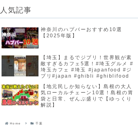
人気記事
神奈川のハプバーおすすめ10選
【2025年版】
【埼玉】まるでジブリ！世界観が素
敵すぎるカフェ5選！#埼玉グルメ #
埼玉カフェ #埼玉 #japanfood #ジ
ブリ#japan #ghibli #ghiblifood
【地元民しか知らない】島根の大人
気ローカルチェーン10選！島根の胃
袋と日常、ぜんぶ盛りで【ゆっくり
解説】
Home
千葉