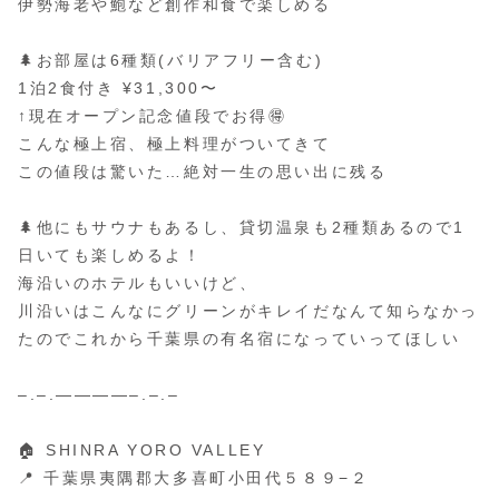
伊勢海老や鮑など創作和食で楽しめる
🌲お部屋は6種類(バリアフリー含む)
1泊2食付き ¥31,300〜
↑現在オープン記念値段でお得🉐
こんな極上宿、極上料理がついてきて
この値段は驚いた…絶対一生の思い出に残る
🌲他にもサウナもあるし、貸切温泉も2種類あるので1
日いても楽しめるよ！
海沿いのホテルもいいけど、
川沿いはこんなにグリーンがキレイだなんて知らなかっ
たのでこれから千葉県の有名宿になっていってほしい
–.–.————–.–.–
🏠 SHINRA YORO VALLEY
📍 千葉県夷隅郡大多喜町小田代５８９−２