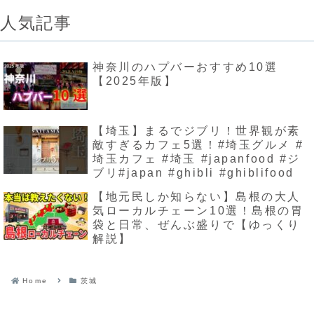
人気記事
神奈川のハプバーおすすめ10選
【2025年版】
【埼玉】まるでジブリ！世界観が素
敵すぎるカフェ5選！#埼玉グルメ #
埼玉カフェ #埼玉 #japanfood #ジ
ブリ#japan #ghibli #ghiblifood
【地元民しか知らない】島根の大人
気ローカルチェーン10選！島根の胃
袋と日常、ぜんぶ盛りで【ゆっくり
解説】
Home
茨城