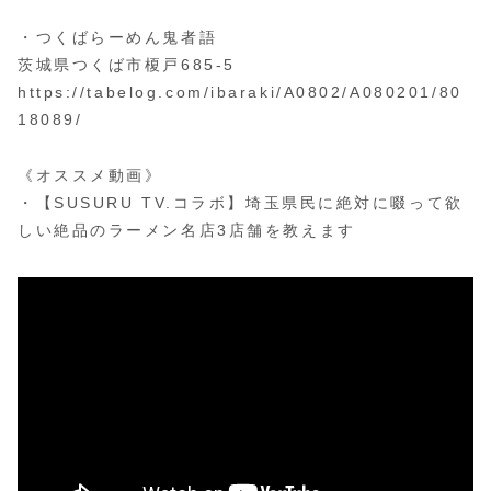
・つくばらーめん鬼者語
茨城県つくば市榎戸685-5
https://tabelog.com/ibaraki/A0802/A080201/80
18089/
《オススメ動画》
・【SUSURU TV.コラボ】埼玉県民に絶対に啜って欲
しい絶品のラーメン名店3店舗を教えます