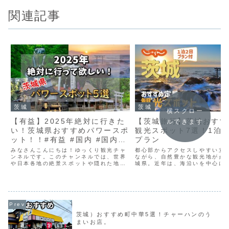
関連記事
茨城
茨城
横スクロー
【有益】2025年絶対に行きた
【茨城旅行】茨城おすす
ルできます
い！茨城県おすすめパワースポ
観光スポット7選！1泊
ット！！#有益 #国内 #国内旅
プラン
行 #旅行 #雑学 #おすすめに
みなさんこんにちは！ゆっくり観光チャ
都心部からアクセスしやすい立
のりたい #おすすめ
ンネルです。このチャンネルでは、世界
ながら、自然豊かな観光地が点
や日本各地の絶景スポットや隠れた地
城県。近年は、海沿いを中心に
を、詳しくご紹介します！ 誰もが知るよ
する絶景スポットも話題となっ
うな場所や、知る人ぞ知る穴場、さらに
す。水戸から大洗・ひたちなか
旅をもっと楽しむための豆知識や雑学な
は、梅やネモフィラなど晩冬か
ども発信していきます！旅...
けての花景色や秋の紅葉が人...
茨城）おすすめ町中華5選！チャーハンのう
まいお店。