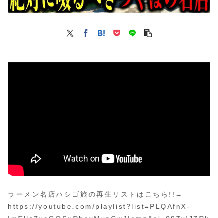
ラーメン名店ハシゴ旅の再生リストはこちら!!→
https://youtube.com/playlist?list=PLQAfnX-