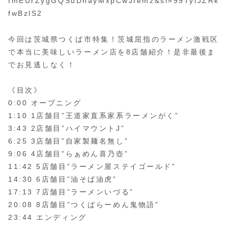
ImEUrZygGQSuDhayMxpCwJIemz&si=99TyiJZRk
fwBzlS2
今回は茨城県つくば市特集！茨城屈指のラーメン激戦区
で本当に美味しいラーメン店を8店舗紹介！是非最後ま
でお見逃しなく！
《目次》
0:00 オープニング
1:10 1店舗目”王道家直系家系ラーメンがく”
3:43 2店舗目”ハイマウントJ”
6:25 3店舗目”自家製麺名無し”
9:06 4店舗目”らぁめん喜乃壺”
11:42 5店舗目”ラーメン屋ステイゴールド”
14:30 6店舗目”油そば油虎”
17:13 7店舗目”ラーメンいづる”
20:08 8店舗目”つくばらーめん鬼物語”
23:44 エンディング