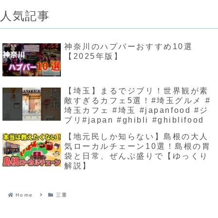
人気記事
神奈川のハプバーおすすめ10選
【2025年版】
【埼玉】まるでジブリ！世界観が素
敵すぎるカフェ5選！#埼玉グルメ #
埼玉カフェ #埼玉 #japanfood #ジ
ブリ#japan #ghibli #ghiblifood
【地元民しか知らない】島根の大人
気ローカルチェーン10選！島根の胃
袋と日常、ぜんぶ盛りで【ゆっくり
解説】
Home
三重