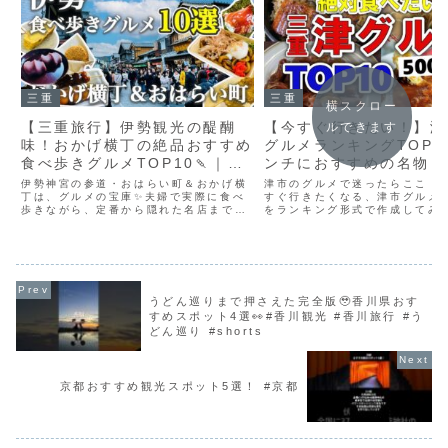
三重
三重
横スクロー
【三重旅行】伊勢観光の醍醐
【今すぐ行きたい！】津
ルできます
味！おかげ横丁の絶品おすすめ
グルメランキングTOP1
食べ歩きグルメTOP10🍡｜観
ンチにおすすめの名物・
光費用まとめ💰
人気・地元・安い・コス
伊勢神宮の参道・おはらい町＆おかげ横
津市のグルメで迷ったらここ！
丁は、グルメの宝庫✨夫婦で実際に食べ
場・有名など【5000円
すぐ行きたくなる、津市グルメT
歩きながら、定番から隠れた名店までを
をランキング形式で作成してみ
厳選しました！今回ご紹介したのはすべ
※ランキングは、2023年10月
て食べて納得のおいしさ。伊勢観光の前
のランキングです。動画を視聴
にぜひチェックしてから行ってみてくだ
ミングによっては、ランキング
さい♪👇三重旅行1日目（...
ている場合ありま...
うどん巡りまで押さえた完全版🥹香川県おす
すめスポット4選👀#香川観光 #香川旅行 #う
どん巡り #shorts
京都おすすめ観光スポット5選！ #京都