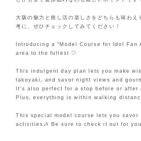
大阪の魅力と推し活の楽しさをどちらも味わえ
考に、ぜひチェックしてみてください！
Introducing a “Model Course for Idol Fan
area to the fullest ♡
This indulgent day plan lets you make wi
takoyaki, and savor night views and gour
It’s also perfect for a stop before or after
Plus, everything is within walking distan
This special model course lets you savor 
activities🎶 Be sure to check it out for yo