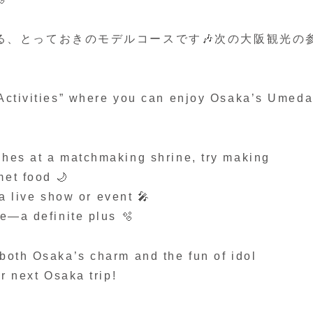
る、とっておきのモデルコースです🎶次の大阪観光の
 Activities” where you can enjoy Osaka’s Umed
shes at a matchmaking shrine, try making
met food 🌙
 a live show or event 🎤
ce—a definite plus 🫧
both Osaka’s charm and the fun of idol
ur next Osaka trip!