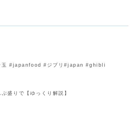
nfood #ジブリ#japan #ghibli
んぶ盛りで【ゆっくり解説】