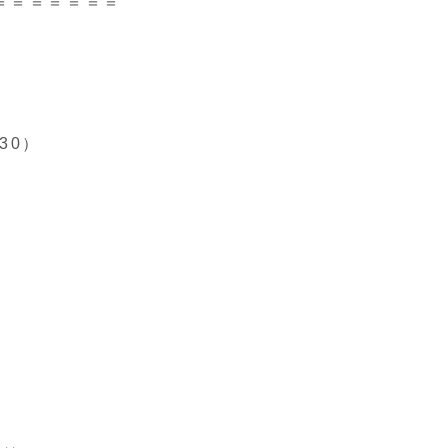
＝＝＝＝＝＝＝
:30）