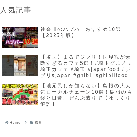
人気記事
神奈川のハプバーおすすめ10選
【2025年版】
【埼玉】まるでジブリ！世界観が素
敵すぎるカフェ5選！#埼玉グルメ #
埼玉カフェ #埼玉 #japanfood #ジ
ブリ#japan #ghibli #ghiblifood
【地元民しか知らない】島根の大人
気ローカルチェーン10選！島根の胃
袋と日常、ぜんぶ盛りで【ゆっくり
解説】
Home
奈良