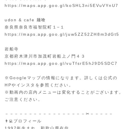
https://maps.app.goo.gl/koSHL3ni5EVuVYnU7
udon & cafe 麺喰
奈良県奈良市福智院町１−１
https://maps.app.goo.gl/juw5ZZ52ZH8m3dGt5
岩船寺
京都府木津川市加茂町岩船上ノ門４３
https://maps.app.goo.gl/vuTfsrE5hJ9D5SDC7
※Googleマップの情報になります。詳しくは公式の
HPやインスタを参照ください。
※動画内の店内メニューは変化することがございます。
ご注意ください。
－－－－－－－－－－－－－－－－－✂︎－－－－－
👨‍💻プロフィール
1997年生まれ 和歌山県在住