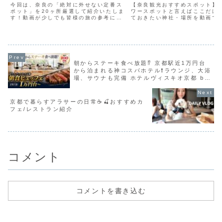
ワースポットをご案内 
今回は、奈良の「絶対に外せない定番ス
【奈良観光おすすめスポット】
ポット」を20ヶ所厳選して紹介いたしま
社～天河弁財天～高天原
ワースポットと言えばここだけ
す！動画が少しでも皆様の旅の参考にな
ておきたい神社・場所を動画で
～大神神社～石上神宮～
りましたら幸いです♪・京都２０選はこ
【奈良観光】＃奈良 ＃パワー
社【奈良の神社ベスト1
ちら・大阪２０選はこちらチャンネル内
ト ＃神社 ＃ベスト10 ＃寺
では様々な国内旅行の情報を発信してお
院 ＃神社仏閣 ＃おすすめ
ります。「旅行が大好き...
＃奈良観光 ＃奈良観光おす...
朝からステーキ食べ放題⁉️ 京都駅近1万円台
から泊まれる神コスパホテル❗️ラウンジ、大浴
場、サウナも完備 ホテルヴィスキオ京都 by
Granvia
京都で暮らすアラサーの日常☕️🍒おすすめカ
フェ/レストラン紹介
コメント
コメントを書き込む