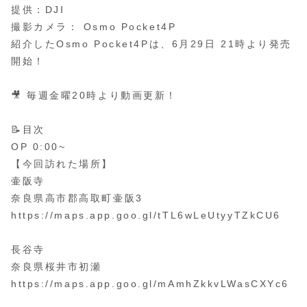
提供：DJI
撮影カメラ： Osmo Pocket4P
紹介したOsmo Pocket4Pは、6月29日 21時より発売
開始！
🎥 毎週金曜20時より動画更新！
📝目次
OP 0:00~
【今回訪れた場所】
壷阪寺
奈良県高市郡高取町壷阪3
https://maps.app.goo.gl/tTL6wLeUtyyTZkCU6
長谷寺
奈良県桜井市初瀬
https://maps.app.goo.gl/mAmhZkkvLWasCXYc6