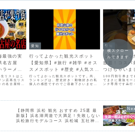
愛知
愛知
横スクロー
東海最強の実
行ってよかった観光スポット
【愛知】たっ
ルできます
県名古屋
【愛知県】#旅行 #雑学 #オス
放題！コスパ
いラーメン
スメスポット #歴史 #人気スポ
つけちゃいました
古屋ラーメ
ット #絶景 #観光地 #愛知県
グルメ
再生リストはこ
行ってよかった観光スポットです。尚、
100円割引券まで
ーメン店再生リス
ランキングは、歴史好き・動物好きの私
でまさに最強モー
久々の名古屋特
個人の感想ですのでご容赦下さいませ。
ンチ専用です🙇
ーメン店が集結
愛知県のおススメポイントをたくさん教
ェアしてみんなに
店を9店舗紹介！
えて下さい！#旅行 #雑学 #オススメス
市の就労支援事業
く！《目次》
ポット #歴史 #人気スポット #絶景 #観
営するカフェ駐車
光地 #愛知...
も多くて店内は清掃
【静岡県 浜松 観光 おすすめ 25選 最
新版】浜名湖周遊で大満足！失敗しない
浜松旅行モデルコース 浜松城 五社神社
うなぎパイファクトリー 楽器博物館 さ
わやかハンバーグ