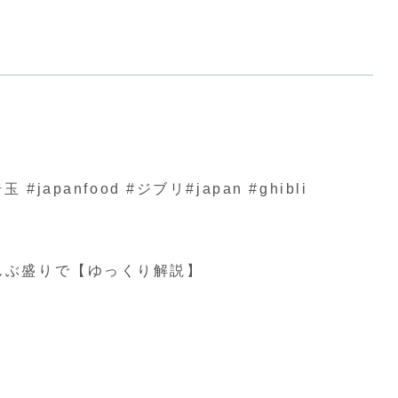
nfood #ジブリ#japan #ghibli
んぶ盛りで【ゆっくり解説】