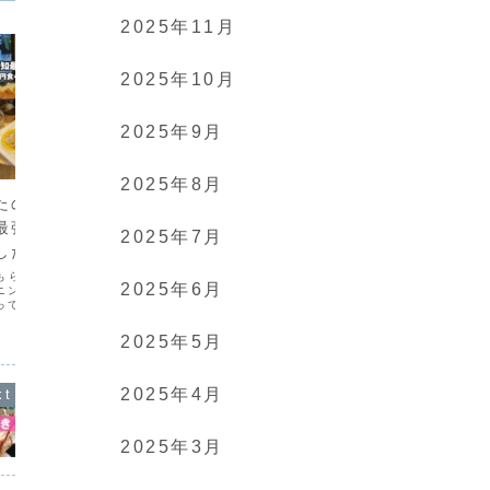
2025年11月
2025年10月
2025年9月
愛知
愛知
2025年8月
たの100円で食べ
愛知のおすすめ絶景7選
【名古屋
最強モーニング見
新規オ
愛知が誇る絶対に行ってほしい絶景スポ
2025年7月
ットをスケ所紹介します！！清流①#乳岩
！#shorts #
ス日進B
峡②#長篠堰堤余水吐③#四谷の千枚田
④#蔦の渕⑤#百間滝⑥#阿寺の七滝⑦#
おすす
もらえる！土日祝もOK
道の駅専門
三河広瀬駅
2025年6月
ニング！※割引券はラ
です」です
介！
行ってみたくなったらシ
新規オープ
教えてあげてね🙌江南
ラス日進へ
所ドルフィンさんが運
の視点から
2025年5月
場めっちゃ広いし席数
底調査！絶
が...
産、施設を
2025年4月
2025年3月