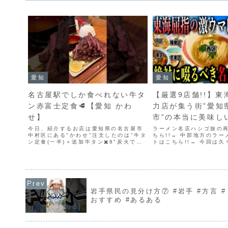
愛知
愛知
名古屋駅でしか食べれない牛タ
【厳選9店舗!!】
ン赤富士定食🥩【愛知 かわ
力店が集う街”愛知
せ】
市”の本当に美味し
店を教えます【名
今日、紹介するお店は愛知県の名古屋市
ラーメン名店ハシゴ旅の
中村区にある"かわせ"注文したのは"牛タ
ちら!!→ 中部地方のラ
ン】
ン定食(一半)＋追加牛タン✖️8"炭火で焼
トはこちら!!→ 今回は
いた厚切り牛タン定食に追加牛タンし
集！東海屈指の実力派ラ
た、名古屋でしか見れない赤富士牛タン
する愛知県名古屋市の名
定食です！赤富士牛タン定食はデカ盛り
是非最後までお見逃しな
を軽く食べれる人...
0:00 オープニ...
岩手県民の見分け方⑦ #岩手 #方言 #
おすすめ #あるある