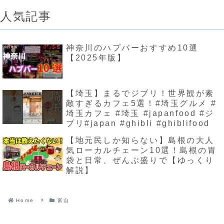
人気記事
神奈川のハプバーおすすめ10選
【2025年版】
【埼玉】まるでジブリ！世界観が素
敵すぎるカフェ5選！#埼玉グルメ #
埼玉カフェ #埼玉 #japanfood #ジ
ブリ#japan #ghibli #ghiblifood
【地元民しか知らない】島根の大人
気ローカルチェーン10選！島根の胃
袋と日常、ぜんぶ盛りで【ゆっくり
解説】
Home
富山