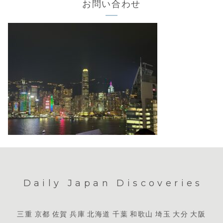
お問い合わせ
Daily Japan Discoveries
三重
京都
佐賀
兵庫
北海道
千葉
和歌山
埼玉
大分
大阪