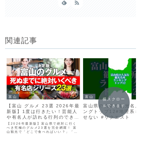
関連記事
富山
富山
横スクロー
【富山 グルメ 23選 2026年最
富山県の人気な観光名所
ルできます
新版】1度は行きたい！芸能人
ングトップ12#地理系
や有名人が訪れる行列のできる
せない #リクエスト
店、SNSで人気の店 Toyama
【2026年最新版】富山県で絶対に行く
gourmet 寒ブリ ホタルイカ
べき究極のグルメ23選を完全網羅！ 富
山観光で「どこで食べればいい？」「絶
寿司 のどぐろ 富山ブラック
対に失敗したくない！」という方必見。
芸能人や有名人がお忍びで通う名店か