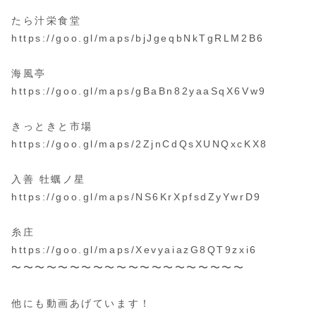
たら汁栄食堂
https://goo.gl/maps/bjJgeqbNkTgRLM2B6
海風亭
https://goo.gl/maps/gBaBn82yaaSqX6Vw9
きっときと市場
https://goo.gl/maps/2ZjnCdQsXUNQxcKX8
入善 牡蠣ノ星
https://goo.gl/maps/NS6KrXpfsdZyYwrD9
糸庄
https://goo.gl/maps/XevyaiazG8QT9zxi6
〜〜〜〜〜〜〜〜〜〜〜〜〜〜〜〜〜〜〜〜
他にも動画あげています！