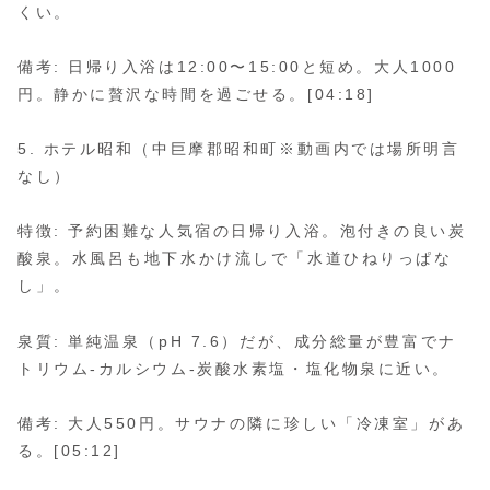
くい。
備考: 日帰り入浴は12:00〜15:00と短め。大人1000
円。静かに贅沢な時間を過ごせる。[04:18]
5. ホテル昭和（中巨摩郡昭和町※動画内では場所明言
なし）
特徴: 予約困難な人気宿の日帰り入浴。泡付きの良い炭
酸泉。水風呂も地下水かけ流しで「水道ひねりっぱな
し」。
泉質: 単純温泉（pH 7.6）だが、成分総量が豊富でナ
トリウム-カルシウム-炭酸水素塩・塩化物泉に近い。
備考: 大人550円。サウナの隣に珍しい「冷凍室」があ
る。[05:12]