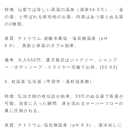
特徴: 山梨では珍しい高温の温泉（源泉54.5℃）。「金
の湯」と呼ばれる琥珀色のお湯。内湯はあつ湯とぬる湯
の2種類。
泉質: ナトリウム-炭酸水素塩・塩化物温泉（pH
8.0）。美肌と保温のダブル効果。
備考: 大人550円。露天風呂はジャグジー。シャンプ
ー・ボディソープ・ドライヤー完備でお得。[02:53]
4. 杖温泉 弘法湯（甲府市・湯村温泉郷）
特徴: 弘法大師の杖伝説が由来。39℃のぬる湯で長湯が
可能。浴室に入った瞬間、床を流れるオーバーフローの
量に圧倒される。
泉質: ナトリウム-塩化物温泉（pH 8.3）。湯冷めしに