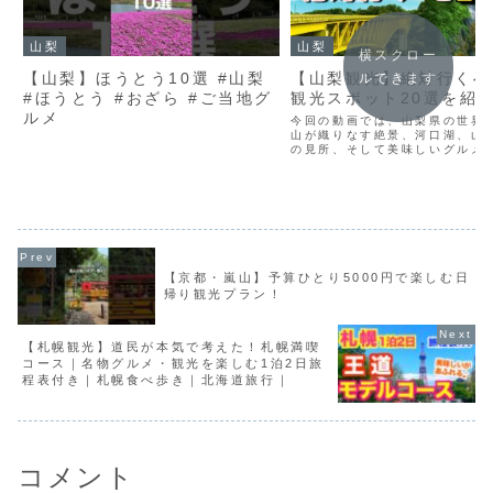
山梨
山梨
横スクロー
【山梨】ほうとう10選 #山梨
【山梨観光】絶対行くべ
ルできます
#ほうとう #おざら #ご当地グ
観光スポット20選を紹介
ルメ
今回の動画では、山梨県の世界
山が織りなす絶景、河口湖、山
の見所、そして美味しいグルメ
します。更に観光をスムーズに
る、効率よい道順にご紹介しま
県を徹底攻略するための、ガイ
代わりにご覧いただけます...
【京都・嵐山】予算ひとり5000円で楽しむ日
帰り観光プラン！
【札幌観光】道民が本気で考えた！札幌満喫
コース｜名物グルメ・観光を楽しむ1泊2日旅
程表付き｜札幌食べ歩き｜北海道旅行｜
コメント