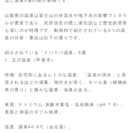
流し温泉5選の紹介動画です。
山梨県の温泉は富士山の伏流水や地下水の影響でミネラ
ルが豊富であり、武田信玄の隠し湯伝説など歴史的背景
も深いのが特徴です。動画内で紹介されている5つの温
泉の分析・要点は以下の通りです。
紹介されている「ドバドバ温泉」5選
1. 玉川温泉（甲斐市）
特徴: 住宅街にあるレトロな温泉。「温泉の洪水」と表
現されるほどの湯量。泡付きが良く、モール臭（植物由
来の香り）と微かな硫黄・油臭がある。
泉質: ナトリウム-炭酸水素塩・塩化物泉（pH 7.8）。
美肌と保温のダブル効果。
温度: 源泉40.6℃（ぬる湯）。