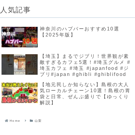
人気記事
神奈川のハプバーおすすめ10選
【2025年版】
【埼玉】まるでジブリ！世界観が素
敵すぎるカフェ5選！#埼玉グルメ #
埼玉カフェ #埼玉 #japanfood #ジ
ブリ#japan #ghibli #ghiblifood
【地元民しか知らない】島根の大人
気ローカルチェーン10選！島根の胃
袋と日常、ぜんぶ盛りで【ゆっくり
解説】
Home
山梨