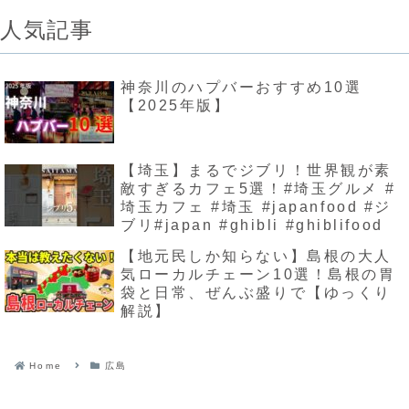
人気記事
神奈川のハプバーおすすめ10選
【2025年版】
【埼玉】まるでジブリ！世界観が素
敵すぎるカフェ5選！#埼玉グルメ #
埼玉カフェ #埼玉 #japanfood #ジ
ブリ#japan #ghibli #ghiblifood
【地元民しか知らない】島根の大人
気ローカルチェーン10選！島根の胃
袋と日常、ぜんぶ盛りで【ゆっくり
解説】
Home
広島