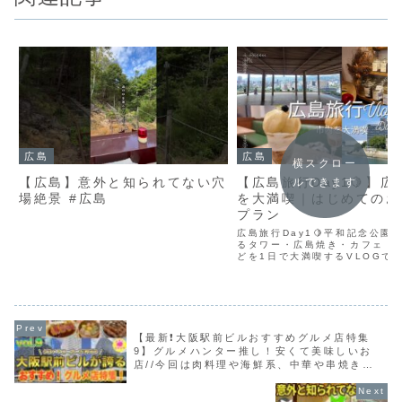
広島
広島
横スクロー
【広島】意外と知られてない穴
【広島旅行Day1🍋】広
ルできます
場絶景 #広島
を大満喫｜はじめてのお
プラン
広島旅行Day1🍋平和記念公園
るタワー・広島焼き・カフェ・
どを1日で大満喫するVLOGで
車なしの旅限られた時間の中で
ても疲れ過ぎず、お腹も心も大
ました次回、Day2は宮島編で
もご紹介しますの...
【最新❗️大阪駅前ビルおすすめグルメ店特集
9】グルメハンター推し！安くて美味しいお
店//今回は肉料理や海鮮系、中華や串焼きな
ど厳選5店舗