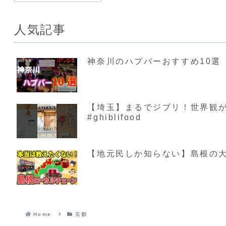
人気記事
神奈川のハプバーおすすめ10選【
【埼玉】まるでジブリ！世界観が素敵す
#ghiblifood
【地元民しか知らない】島根の大
Home
京都