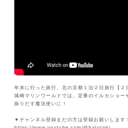
年末に行った旅行、北の京都１泊２日旅行【２
城崎マリンワールドでは、定番のイルカショー
操りだす魔法使いに！
▼チャンネル登録まだの方は登録お願いします
https://www.youtube.com/@halutabi