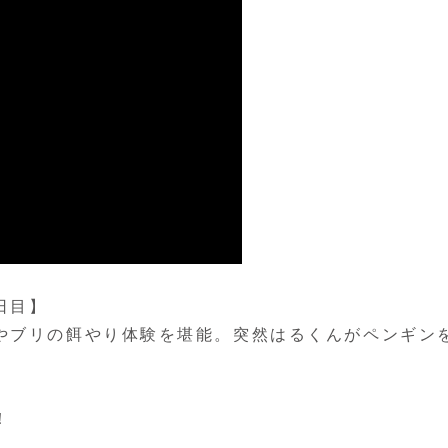
日目】
やブリの餌やり体験を堪能。突然はるくんがペンギン
！