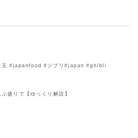
nfood #ジブリ#japan #ghibli
んぶ盛りで【ゆっくり解説】