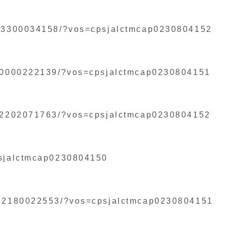
cc3300034158/?vos=cpsjalctmcap0230804152
000000222139/?vos=cpsjalctmcap0230804151
aj2202071763/?vos=cpsjalctmcap0230804152
psjalctmcap0230804150
8ae2180022553/?vos=cpsjalctmcap0230804151