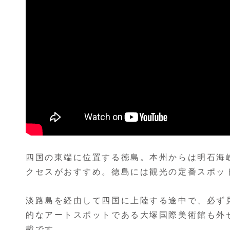
四国の東端に位置する徳島。本州からは明石海
クセスがおすすめ。徳島には観光の定番スポッ
淡路島を経由して四国に上陸する途中で、必ず
的なアートスポットである大塚国際美術館も外
載です。