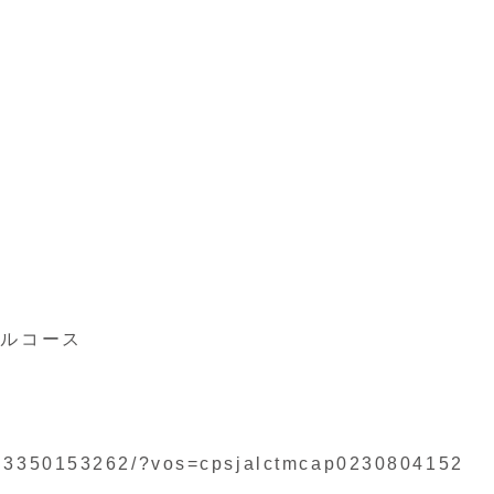
デルコース
2ad3350153262/?vos=cpsjalctmcap0230804152