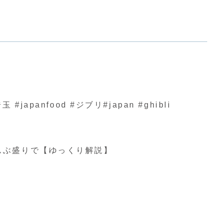
nfood #ジブリ#japan #ghibli
んぶ盛りで【ゆっくり解説】