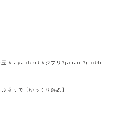
nfood #ジブリ#japan #ghibli
んぶ盛りで【ゆっくり解説】