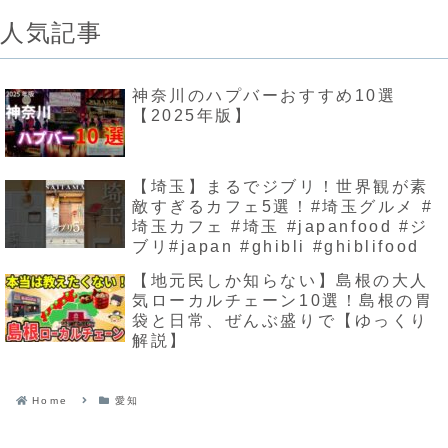
人気記事
神奈川のハプバーおすすめ10選
【2025年版】
【埼玉】まるでジブリ！世界観が素
敵すぎるカフェ5選！#埼玉グルメ #
埼玉カフェ #埼玉 #japanfood #ジ
ブリ#japan #ghibli #ghiblifood
【地元民しか知らない】島根の大人
気ローカルチェーン10選！島根の胃
袋と日常、ぜんぶ盛りで【ゆっくり
解説】
Home
愛知