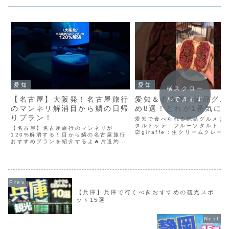
愛知
愛知
横スクロー
【名古屋】大阪発！名古屋旅行
愛知＆名古屋の絶品グル
ルできます
のマンネリ解消目から鱗の日帰
め8選！どれが1番気に
りプラン！
愛知で食べられる絶品グルメま
タルトッテ：フルーツタルト【
【名古屋】名古屋旅行のマンネリが
②giraffe：生クリームクレー
120%解消する！目から鱗の名古屋旅行
崎】③さん太：カマンベールオ
おすすめプランを紹介するよ🔥片道約五
【岡崎】④24/7 café apart
千円、新幹線なら40分で行けちゃう名古
玉【名古屋駅】⑤アフロ：ミー
屋旅行！でも味噌カツ食べてひつまぶし
【藤...
食べて、科学館行ったら…あとなにしよ
う?!そんな悩みを解消！...
【兵庫】兵庫で行くべきおすすめの観光スポ
ット15選