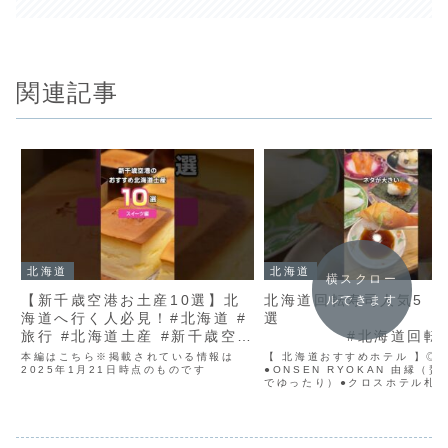
関連記事
北海道
北海道
横スクロー
【新千歳空港お土産10選】北
北海道回転寿司人気5
ルできます
海道へ行く人必見！#北海道 #
旅行 #北海道土産 #新千歳空港
#北海道回転寿
#お土産 #shorts
本編はこちら※掲載されている情報は
【 北海道おすすめホテル 】◎
2025年1月21日時点のものです
●ONSEN RYOKAN 由縁（
でゆったり）●クロスホテル札
な朝食ビュッフェ）●札幌グラ
ル（高級感あふれるビュッフェ
ノット札幌（シンプルながらも
料理）●京王プ...