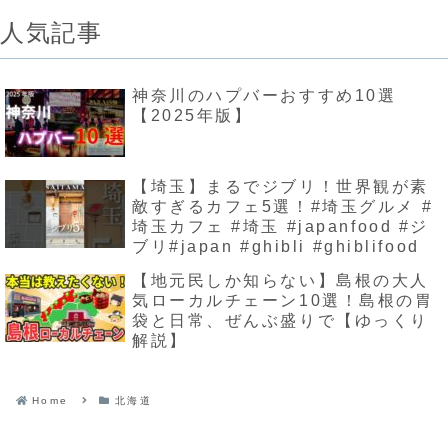
人気記事
神奈川のハプバーおすすめ10選
【2025年版】
【埼玉】まるでジブリ！世界観が素
敵すぎるカフェ5選！#埼玉グルメ #
埼玉カフェ #埼玉 #japanfood #ジ
ブリ#japan #ghibli #ghiblifood
【地元民しか知らない】島根の大人
気ローカルチェーン10選！島根の胃
袋と日常、ぜんぶ盛りで【ゆっくり
解説】
Home
北海道