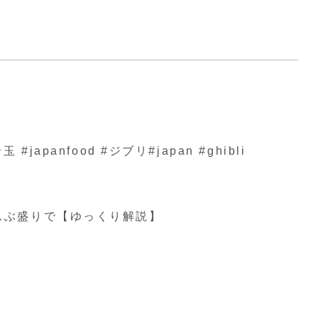
nfood #ジブリ#japan #ghibli
んぶ盛りで【ゆっくり解説】