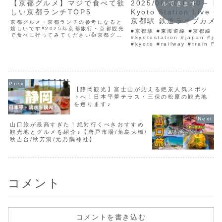
【京都グルメ】マジで食べて欲
2025/08/20 0:00～【
ルできます
しい京都ランチTOP5
Kyoto Station Live 
京都駅 鉄道ライブカメラ
京都グルメ・京都ランチの参考になると
嬉しいです‼︎2025年京都旅行・京都観光
ライブカメラ 京都駅 新
#京都駅 #東海道線 #京都線
で食べに行ってみてください👍京都グル
東海道線 TrainCam
#kyotostation #japan #jr #
メ・京都ランチの参考になりましたら高
#kyoto #railway #train Fi
評価・チャンネル登録してくださると嬉
Stick 4K Max テレビの大画
しいです🥰✨なお、撮影時の情報となり
のに便利Xiaomi モニターA22i.
ますので金額や内容...
【静岡観光】富士山が見える絶景人気スポッ
トへ！日本平夢テラス・三保の松原の観光地
を巡ります♪
山口旅が最高すぎた！絶対行くべきおすすめ
観光地とグルメを紹介♪【唐戸市場/角島大橋/
秋吉台/秋芳洞/元乃隅神社】
コメント
コメントを書き込む