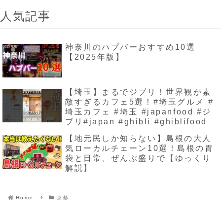
人気記事
神奈川のハプバーおすすめ10選
【2025年版】
【埼玉】まるでジブリ！世界観が素
敵すぎるカフェ5選！#埼玉グルメ #
埼玉カフェ #埼玉 #japanfood #ジ
ブリ#japan #ghibli #ghiblifood
【地元民しか知らない】島根の大人
気ローカルチェーン10選！島根の胃
袋と日常、ぜんぶ盛りで【ゆっくり
解説】
Home
京都