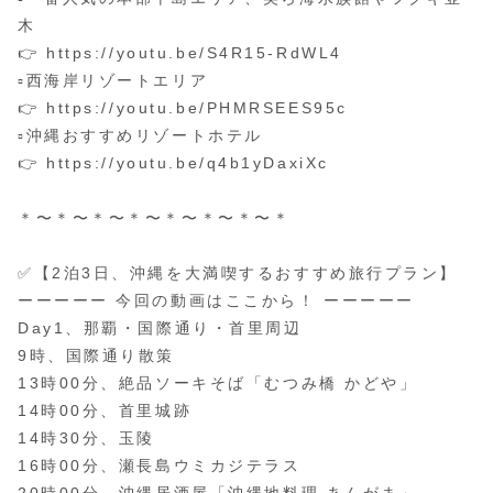
木
👉 https://youtu.be/S4R15-RdWL4
▫️西海岸リゾートエリア
👉 https://youtu.be/PHMRSEES95c
▫️沖縄おすすめリゾートホテル
👉 https://youtu.be/q4b1yDaxiXc
＊〜＊〜＊〜＊〜＊〜＊〜＊〜＊
✅【2泊3日、沖縄を大満喫するおすすめ旅行プラン】
ーーーーー 今回の動画はここから！ ーーーーー
Day1、那覇・国際通り・首里周辺
9時、国際通り散策
13時00分、絶品ソーキそば「むつみ橋 かどや」
14時00分、首里城跡
14時30分、玉陵
16時00分、瀬長島ウミカジテラス