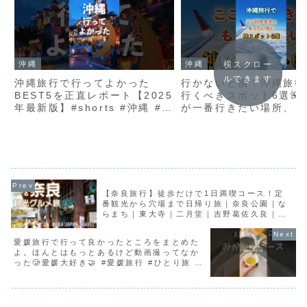
沖縄
沖縄
横スクロー
ルできます
沖縄旅行で行ってよかった
行かないと損！沖縄旅行
BEST5を正直レポート【2025
行くべきスポット6選🌺
年最新版】#shorts #沖縄 #沖
が一番行きたい場所、コ
縄旅行 #沖縄観光 #沖縄グルメ
で教えて〜！#shortvid
#沖縄絶景
#shorts #沖縄旅行 #沖縄観光
#沖縄
【奈良旅行】徒歩だけで1日満喫コース！定
番観光から穴場まで日帰り旅｜奈良公園｜な
らまち｜東大寺｜二月堂｜吉野葛佐久良｜
Cafe春｜Nara Japan
愛媛旅行で行って良かったところをまとめた
よ。ほんとはもっとあるけど動画撮ってなか
った🥲愛媛大好き🤝 #愛媛旅行 #ひとり旅 #
ソロ旅 #下灘駅 #道後温泉 #蛇口からみかん