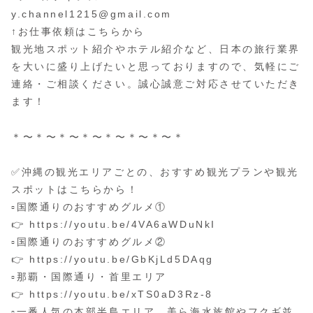
y.channel1215@gmail.com
↑お仕事依頼はこちらから
観光地スポット紹介やホテル紹介など、日本の旅行業界
を大いに盛り上げたいと思っておりますので、気軽にご
連絡・ご相談ください。誠心誠意ご対応させていただき
ます！
＊〜＊〜＊〜＊〜＊〜＊〜＊〜＊
✅沖縄の観光エリアごとの、おすすめ観光プランや観光
スポットはこちらから！
▫️国際通りのおすすめグルメ①
👉 https://youtu.be/4VA6aWDuNkI
▫️国際通りのおすすめグルメ②
👉 https://youtu.be/GbKjLd5DAqg
▫️那覇・国際通り・首里エリア
👉 https://youtu.be/xTS0aD3Rz-8
▫️一番人気の本部半島エリア、美ら海水族館やフクギ並