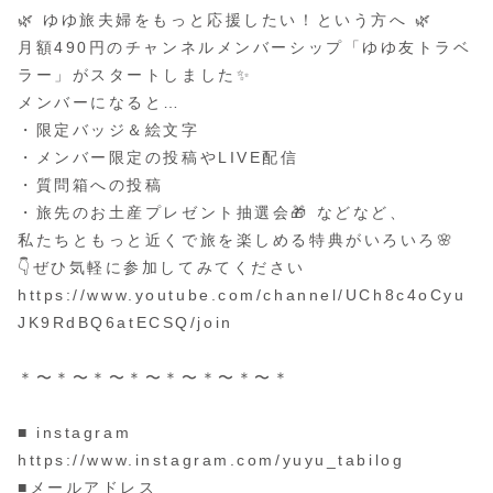
🌿 ゆゆ旅夫婦をもっと応援したい！という方へ 🌿
月額490円のチャンネルメンバーシップ「ゆゆ友トラベ
ラー」がスタートしました✨
メンバーになると…
・限定バッジ＆絵文字
・メンバー限定の投稿やLIVE配信
・質問箱への投稿
・旅先のお土産プレゼント抽選会🎁 などなど、
私たちともっと近くで旅を楽しめる特典がいろいろ🌸
👇ぜひ気軽に参加してみてください
https://www.youtube.com/channel/UCh8c4oCyu
JK9RdBQ6atECSQ/join
＊〜＊〜＊〜＊〜＊〜＊〜＊〜＊
■ instagram
https://www.instagram.com/yuyu_tabilog
■メールアドレス