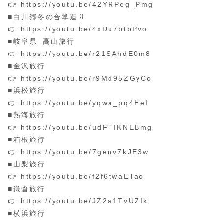
👉 https://youtu.be/42YRPeg_Pmg
■白川郷冬の合掌造り
👉 https://youtu.be/4xDu7btbPvo
■岐阜県_高山旅行
👉 https://youtu.be/r21SAhdE0m8
■金沢旅行
👉 https://youtu.be/r9Md95ZGyCo
■浜松旅行
👉 https://youtu.be/yqwa_pq4HeI
■熱海旅行
👉 https://youtu.be/udFTIKNEBmg
■箱根旅行
👉 https://youtu.be/7genv7kJE3w
■山梨旅行
👉 https://youtu.be/f2f6twaETao
■鎌倉旅行
👉 https://youtu.be/JZ2a1TvUZIk
■横浜旅行