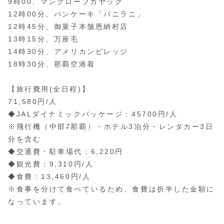
9時00、マングローブカヤック
12時00分、パンケーキ「パニラニ」
12時45分、御菓子本舗恩納村店
13時15分、万座毛
14時30分、アメリカンビレッジ
18時30分、那覇空港着
【旅行費用(全日程)】
71,580円/人
◆JALダイナミックパッケージ：45700円/人
※飛行機（中部⇄那覇）・ホテル3泊分・レンタカー3日
分を含む
◆交通費・駐車場代：6,220円
◆観光費：9,310円/人
◆食費：13,460円/人
※食事を分けて食べているため、食費は折半した金額に
なっています。