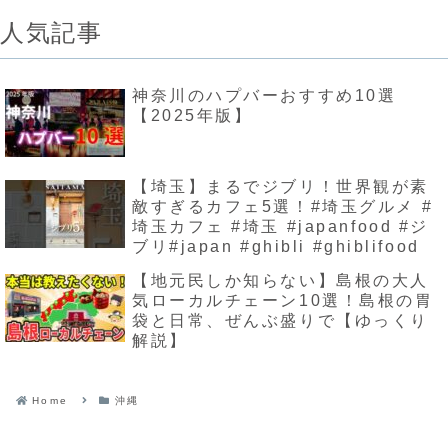
人気記事
神奈川のハプバーおすすめ10選
【2025年版】
【埼玉】まるでジブリ！世界観が素
敵すぎるカフェ5選！#埼玉グルメ #
埼玉カフェ #埼玉 #japanfood #ジ
ブリ#japan #ghibli #ghiblifood
【地元民しか知らない】島根の大人
気ローカルチェーン10選！島根の胃
袋と日常、ぜんぶ盛りで【ゆっくり
解説】
Home
沖縄