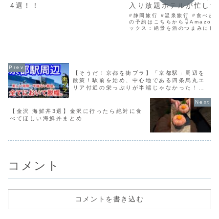
4選！！
入り放題ホテルが忙しす
#静岡旅行 #温泉旅行 #食べ歩き
の予約はこちらから👇Amazo
ックス：絶景を酒のつまみにし
うもまなみです🙆‍♀️今回の舞台
にグルメにお酒に、天国に引き
れる1泊2日の旅をしてきました
まった宿...
【そうだ！京都を街ブラ】「京都駅」周辺を
散策！駅前を始め、中心地である四条烏丸エ
リア付近の栄っぷりが半端じゃなかった！ま
た、観光都市としての魅力、そして賑わい
も、もはやパーフェクトです。
【金沢 海鮮丼3選】金沢に行ったら絶対に食
べてほしい海鮮丼まとめ
コメント
コメントを書き込む