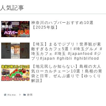
人気記事
神奈川のハプバーおすすめ10選
【2025年版】
【埼玉】まるでジブリ！世界観が素
敵すぎるカフェ5選！#埼玉グルメ #
埼玉カフェ #埼玉 #japanfood #ジ
ブリ#japan #ghibli #ghiblifood
【地元民しか知らない】島根の大人
気ローカルチェーン10選！島根の胃
袋と日常、ぜんぶ盛りで【ゆっくり
解説】
Home
静岡